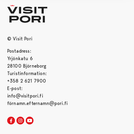
© Visit Pori
Postadress:
Yrjönkatu 6
28100 Björneborg
Turistinformation:
+358 2 621 7900
E-post:
info@visitpori.fi
förnamn.efternamn@pori.fi
Visit Pori in Facebook
Opens in a new tab
Visit Pori in Instagram
Opens in a new tab
Visit Pori in Youtube
Opens in a new tab