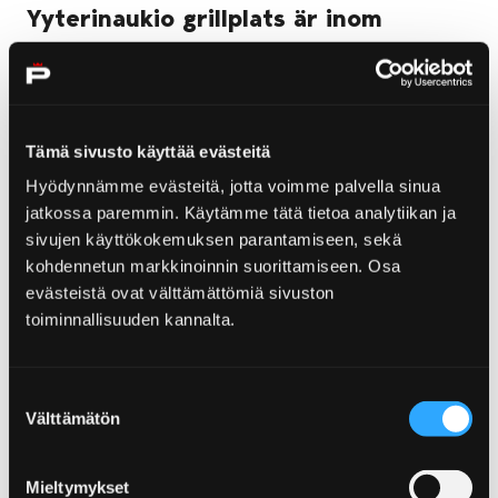
Yyterinaukio grillplats är inom
bekvämt räckhåll
På Yyterinaukio vid besökarcentret finns en grillplats
där du kan grilla din egen picknicklunch. Rastplatsen
Tämä sivusto käyttää evästeitä
ligger i slutet av Yyterinsantojentie, där det också
Hyödynnämme evästeitä, jotta voimme palvella sinua
finns en stor gratis parkeringsplats.
Observera
jatkossa paremmin. Käytämme tätä tietoa analytiikan ja
gällande varningar för terrängbrand
. Vid sådana
sivujen käyttökokemuksen parantamiseen, sekä
varningar är eldning tillåten endast under
kohdennetun markkinoinnin suorittamiseen. Osa
besökarcentrets öppettider
.
Eldning är strängt
evästeistä ovat välttämättömiä sivuston
förbjuden när varning för terrängbrand gäller
toiminnallisuuden kannalta.
och besökarcentret är stängt!
Eldplats med havsutsikt vid
Suostumuksen
Välttämätön
valinta
Munakarinsäikkä
Mieltymykset
En annan eldplats med en fantastisk utsikt över havet