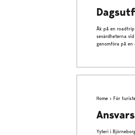
Dagsutf
Åk på en roadtrip
sevärdheterna vid
genomföra på en 
Home
För turis
Ansvars
Yyteri i Björnebor