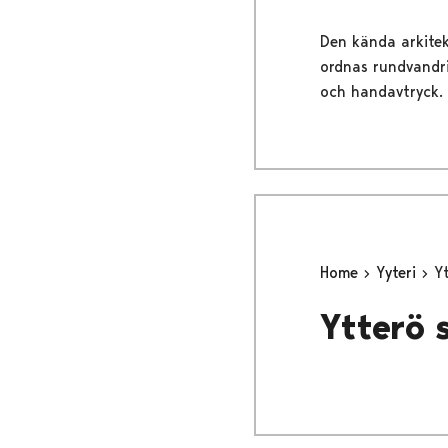
Den kända arkitek
ordnas rundvandr
och handavtryck.
Home
Yyteri
Y
Ytterö 