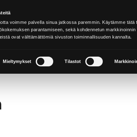
teitä
På
svenska
tta voimme palvella sinua jatkossa paremmin. Käytämme tätä t
yttökokemuksen parantamiseen, sekä kohdennetun markkinoinnin
istä ovat välttämättömiä sivuston toiminnallisuuden kannalta.
h upplev
Bo och njut
Natur och utflykter
Mieltymykset
Tilastot
Markkinoin
h