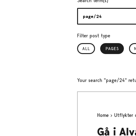
Search term(s)
Filter post type
ALL
PAGES
, SELECTED
Your search "page/24" retu
Home
Utflykter
Gå i Al