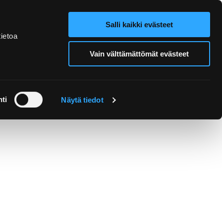
Salli kaikki evästeet
Webbutik
Search from site
ietoa
Vain välttämättömät evästeet
Utflykter och guidning
ti
Näytä tiedot