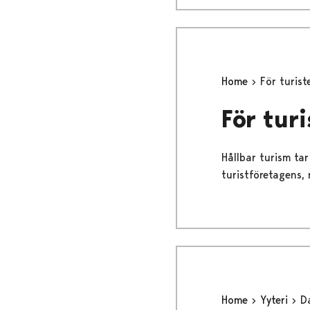
Home
För turist
För tur
Hållbar turism ta
turistföretagens,
Home
Yyteri
D