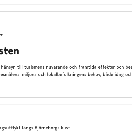
en
isten
r hänsyn till turismens nuvarande och framtida effekter och bea
 resmålens, miljöns och lokalbefolkningens behov, både idag och
agsutflykt längs Björneborgs kust