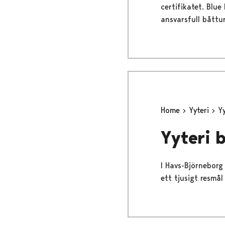
certifikatet. Blu
ansvarsfull båttu
Home
Yyteri
Y
Yyteri 
I Havs-Björnebor
ett tjusigt resmå