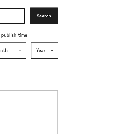
Search
r publish time
h, selection submits the form
Year, selection submits the form