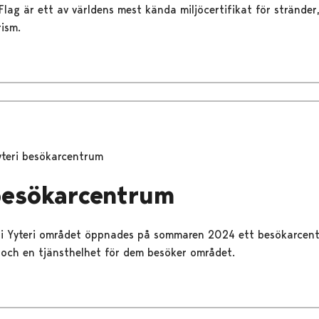
e Flag är ett av världens mest kända miljöcertifikat för stränd
rism.
yteri besökarcentrum
besökarcentrum
g i Yyteri området öppnades på sommaren 2024 ett besökarcen
l och en tjänsthelhet för dem besöker området.