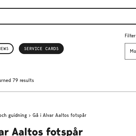
Filte
Mont
NEWS
SERVICE CARDS
, SELECTED
rned 79 results
 och guidning
Gå i Alvar Aaltos fotspår
var Aaltos fotspår