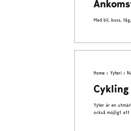
Ankomst
Med bil, buss, tåg
Home
Yyteri
Na
Cykling 
Yyter är en utmärk
också möjligt att