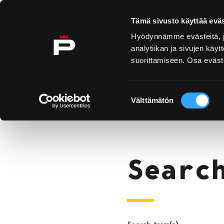
Skip to content
Tämä sivusto käyttää eväs
Hyödynnämme evästeitä, jo
analytiikan ja sivujen kä
suorittamiseen. Osa eväste
Yyteri
Kirjurinluoto
Se oc
Suostumuksen
Search
Välttämätön
valinta
Home
Searc