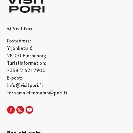
© Visit Pori
Postadress:
Yrjönkatu 6
28100 Björneborg
Turistinformation:
+358 2 621 7900
E-post:
info@visitpori.fi
förnamn.efternamn@pori.fi
Visit Pori in Facebook
Opens in a new tab
Visit Pori in Instagram
Opens in a new tab
Visit Pori in Youtube
Opens in a new tab
Bra att veta