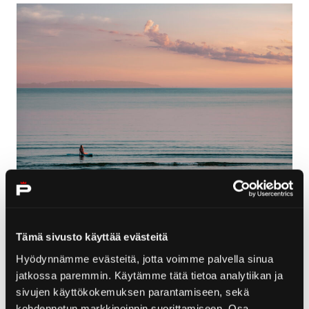
Se och upplev Björneborgs sevärdheter:
Tämä sivusto käyttää evästeitä
vandringslederna, arkitekturen och mausoleet. Planera
ditt besök! Fascineras av den fantastiska helheten
Hyödynnämme evästeitä, jotta voimme palvella sinua
med
Villa Mairea
i
Ahlströms bruksområde
.
jatkossa paremmin. Käytämme tätä tietoa analytiikan ja
sivujen käyttökokemuksen parantamiseen, sekä
Världsberömda
Juselius mausoleum
, gamla staden i
kohdennetun markkinoinnin suorittamiseen. Osa