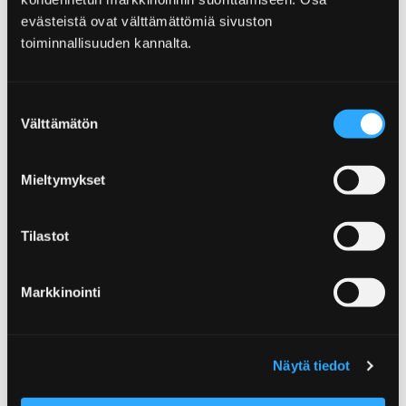
Björneborg, nationalstadsparken och torget inbjuder
evästeistä ovat välttämättömiä sivuston
till att bekanta sig med lokala sevärdheter.
toiminnallisuuden kannalta.
Suostumuksen
Välttämätön
valinta
Mieltymykset
Tilastot
Markkinointi
Näytä tiedot
Till kulturresenärens glädje finns flera
museer och