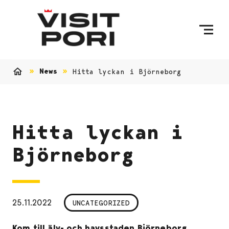
Skip to content
News
Hitta lyckan i Björneborg
Home
Hitta lyckan i
Björneborg
25.11.2022
UNCATEGORIZED
Kom till älv- och havsstaden Björneborg.