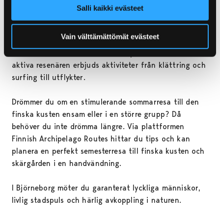
gallerior
för dem som är intresserade av både historia
Salli kaikki evästeet
och modern konst. Finsmakarna hittar utmärkta
alternativ för alla smaker i Björneborgs omfattande
Vain välttämättömät evästeet
restaurang- och caféutbud. För shoppingvännerna
finns allt från små butiker till köpcentrum. För den
aktiva resenären erbjuds aktiviteter från klättring och
surfing till utflykter.
Drömmer du om en stimulerande sommarresa till den
finska kusten ensam eller i en större grupp? Då
behöver du inte drömma längre. Via plattformen
Finnish Archipelago Routes hittar du tips och kan
planera en perfekt semesterresa till finska kusten och
skärgården i en handvändning.
I Björneborg möter du garanterat lyckliga människor,
livlig stadspuls och härlig avkoppling i naturen.