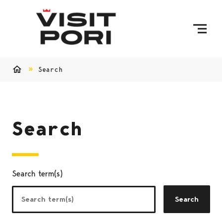
Skip to content
Search
Home
Search
Search term(s)
Search