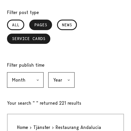
Filter post type
ALL
PAGES
, SELECTED
NEWS
SERVICE CARDS
, SELECTED
Filter publish time
Month, selection submits the form
Year, selection submits the form
Your search " " returned 221 results
Home
Tjänster
Restaurang Andalucia