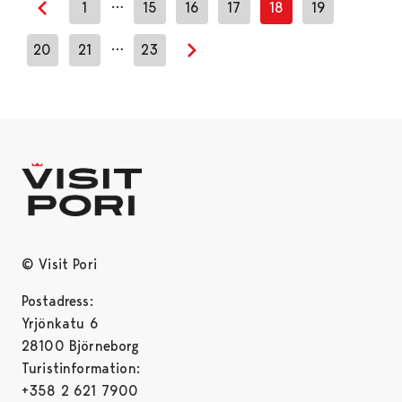
…
1
15
16
17
18
19
Previous page
…
20
21
23
Next page
© Visit Pori
Postadress:
Yrjönkatu 6
28100 Björneborg
Turistinformation:
+358 2 621 7900