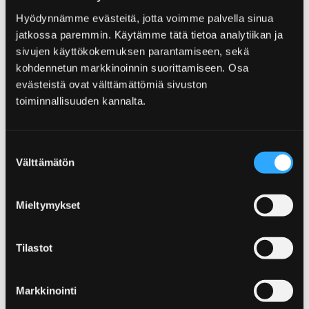
Köpcentrum Puuvilla
Hyödynnämme evästeitä, jotta voimme palvella sinua
jatkossa paremmin. Käytämme tätä tietoa analytiikan ja
sivujen käyttökokemuksen parantamiseen, sekä
kohdennetun markkinoinnin suorittamiseen. Osa
evästeistä ovat välttämättömiä sivuston
toiminnallisuuden kannalta.
Home
Tjänster
Simhallen i Björneborgs centrum
Suostumuksen
Simhallen i Björneborgs
Välttämätön
valinta
centrum
Mieltymykset
Tilastot
Home
Tjänster
Friluftsbadet i Björneborg
Markkinointi