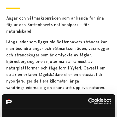
Ängar och våtmarksområden som är kända för sina
fåglar och Bottenhavets nationalpark – för
naturälskare!
Längs leder som ligger vid Bottenhavets stränder kan
man beundra ängs- och våtmarksområden, vassruggar
och strandskogar som är omtyckta av fåglar. I
Björneborgsregionen njuter man allra mest av
naturplattformar och fågeltorn i Yyteri. Oavsett om
du är en erfaren fågelskådare eller en entusiastisk
nybörjare, ger de flera kilometer långa
vandringslederna dig en chans att uppleva naturen.
FÅGELSKÅDARENS SKATTKAMMARE
Fågelstränderna i Yyteri utgör en utmärkt plats för