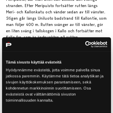
stranden. Efter Meripuisto fortsätter rutten längs
Meri- och Kallonkatu och vänder sedan av till vänster.
Stigen går längs Uniluoto badstrand till Kallontie, som
man följer 400 m. Rutten svänger av till vänster, gör
en liten sväng i tallskogen i Kallo och fortsätter mot
Kallo fyr, som är ändpunkten på rutten.
Startpunkter
Tämä sivusto käyttää evästeitä
• Yyteri parkeringsplats
• Kallo parkeringsplats
Hyödynnämme evästeitä, jotta voimme palvella sinua
• Yyteri parkeringsplats har gott om
jatkossa paremmin. Käytämme tätä tietoa analytiikan ja
parkeringsutrymme. Kallo parkeringsplats rymmer ca.
sivujen käyttökokemuksen parantamiseen, sekä
15 bilar.
kohdennetun markkinoinnin suorittamiseen. Osa
evästeistä ovat välttämättömiä sivuston
Rutt
toiminnallisuuden kannalta.