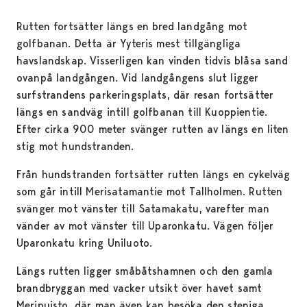
Rutten fortsätter längs en bred landgång mot
golfbanan. Detta är Yyteris mest tillgängliga
havslandskap. Visserligen kan vinden tidvis blåsa sand
ovanpå landgången. Vid landgångens slut ligger
surfstrandens parkeringsplats, där resan fortsätter
längs en sandväg intill golfbanan till Kuoppientie.
Efter cirka 900 meter svänger rutten av längs en liten
stig mot hundstranden.
Från hundstranden fortsätter rutten längs en cykelväg
som går intill Merisatamantie mot Tallholmen. Rutten
svänger mot vänster till Satamakatu, varefter man
vänder av mot vänster till Uparonkatu. Vägen följer
Uparonkatu kring Uniluoto.
Längs rutten ligger småbåtshamnen och den gamla
brandbryggan med vacker utsikt över havet samt
Meripuisto, där man även kan besöka den steniga