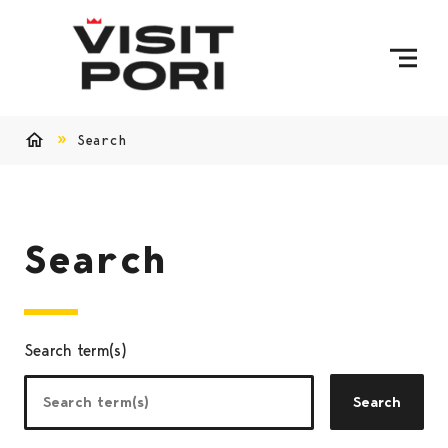
Skip to content
Search
Home
Search
Search term(s)
Search