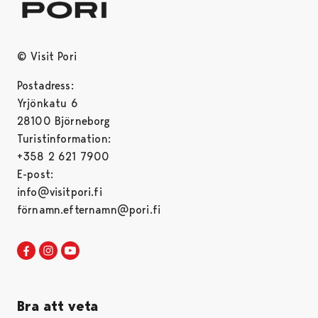
© Visit Pori
Postadress:
Yrjönkatu 6
28100 Björneborg
Turistinformation:
+358 2 621 7900
E-post:
info@visitpori.fi
förnamn.efternamn@pori.fi
Visit Pori in Facebook
Opens in a new tab
Visit Pori in Instagram
Opens in a new tab
Visit Pori in Youtube
Opens in a new tab
Bra att veta