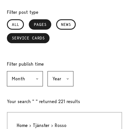
Filter post type
ALL
PAGES
, SELECTED
NEWS
SERVICE CARDS
, SELECTED
Filter publish time
Month, selection submits the form
Year, selection submits the form
Your search " " returned 221 results
Home
Tjänster
Rosso