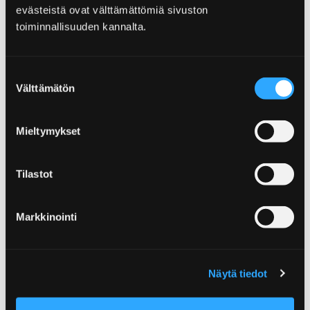
evästeistä ovat välttämättömiä sivuston
toiminnallisuuden kannalta.
Home
Tjänster
Yrjönkatu 10
Suostumuksen
Välttämätön
valinta
Yrjönkatu 10
Mieltymykset
Tilastot
Home
Tjänster
Simhallen i Havs-Björneborg
Markkinointi
Simhallen i Havs-
Björneborg
Näytä tiedot