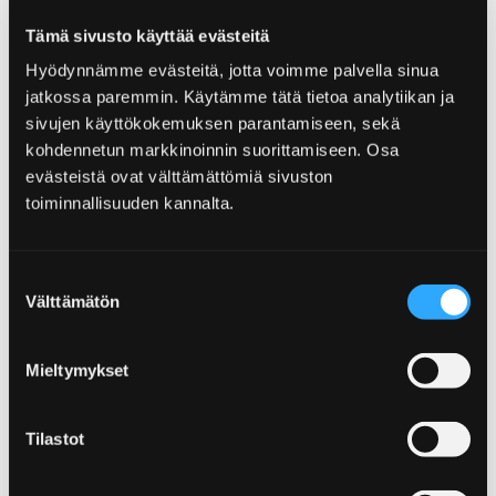
Cafe Anton
Tämä sivusto käyttää evästeitä
Hyödynnämme evästeitä, jotta voimme palvella sinua
jatkossa paremmin. Käytämme tätä tietoa analytiikan ja
sivujen käyttökokemuksen parantamiseen, sekä
kohdennetun markkinoinnin suorittamiseen. Osa
Home
Tjänster
Kalafornia Golfcentrum
evästeistä ovat välttämättömiä sivuston
toiminnallisuuden kannalta.
Kalafornia Golfcentrum
Suostumuksen
Välttämätön
valinta
Mieltymykset
Home
Kirjurinluoto
Hanhipuisto trädgårdspark
Tilastot
Hanhipuisto