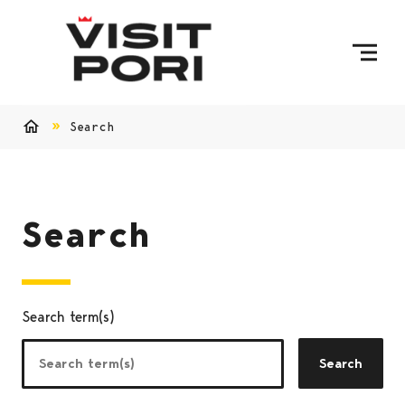
Skip to content
Search
Home
Search
Search term(s)
Search