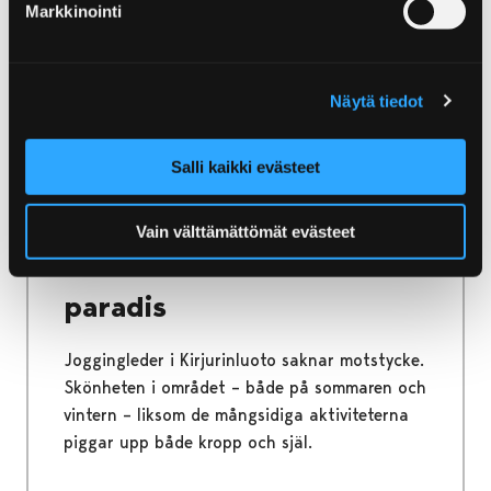
trädgårdspark
Markkinointi
Hanhipuisto är en utställningspark för träd,
buskar och blomväxter som växer i Satakunta.
Näytä tiedot
Salli kaikki evästeet
Home
Friluftsentusiastens paradis
Vain välttämättömät evästeet
Friluftsentusiastens
paradis
Joggingleder i Kirjurinluoto saknar motstycke.
Skönheten i området – både på sommaren och
vintern – liksom de mångsidiga aktiviteterna
piggar upp både kropp och själ.