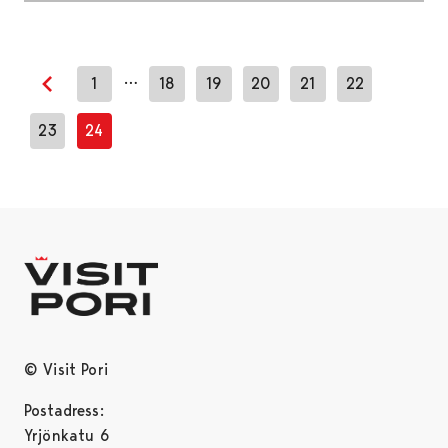
…
1
18
19
20
21
22
Previous page
23
24
© Visit Pori
Postadress:
Yrjönkatu 6