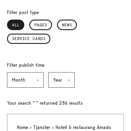
Filter post type
ALL
, SELECTED
PAGES
NEWS
SERVICE CARDS
Filter publish time
Month, selection submits the form
Year, selection submits the form
Your search " " returned 236 results
Home
Tjänster
Hotell & restaurang Amado