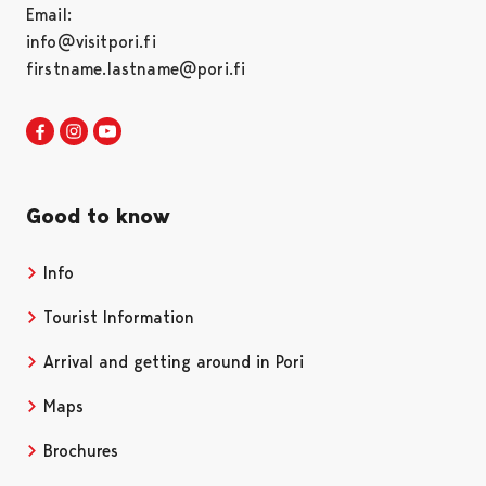
Email:
info@visitpori.fi
firstname.lastname@pori.fi
Visit Pori in Facebook
Opens in a new tab
Visit Pori in Instagram
Opens in a new tab
Visit Pori in Youtube
Opens in a new tab
Good to know
Info
Tourist Information
Arrival and getting around in Pori
Maps
Brochures