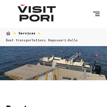
Skip to content
Services
Home
Boat transportations Reposaari-Kallo