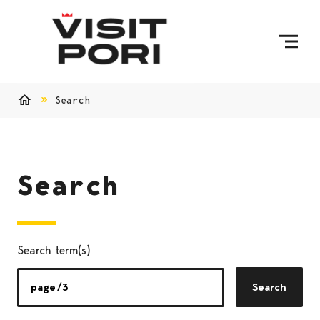
Skip to content
Search
Home
Search
Search term(s)
Search