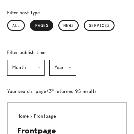
Filter post type
ALL
PAGES
, SELECTED
NEWS
SERVICES
Filter publish time
Month, selection submits the form
Year, selection submits the form
Your search "page/3" returned 95 results
Home
Frontpage
Frontpage