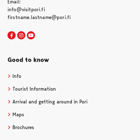
Email:
info@visitpori.fi
firstname.lastname@pori.fi
Visit Pori in Facebook
Opens in a new tab
Visit Pori in Instagram
Opens in a new tab
Visit Pori in Youtube
Opens in a new tab
Good to know
Info
Tourist Information
Arrival and getting around in Pori
Maps
Brochures