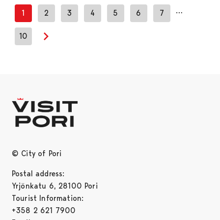
…
1
2
3
4
5
6
7
10
Next page
© City of Pori
Postal address:
Yrjönkatu 6, 28100 Pori
Tourist Information:
+358 2 621 7900