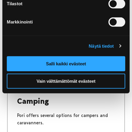
Tilastot
Home
Discover and Experience
Activities
Activities
Markkinointi
Excitement and experiences – let the feeling
take you and find the best holiday
Näytä tiedot
experiences in Pori.
Salli kaikki evästeet
Vain välttämättömät evästeet
Home
Stay and Enjoy
Camping
Camping
Pori offers several options for campers and
caravanners.