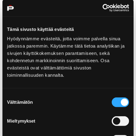
Tämä sivusto käyttää evästeitä
Home
Visit Yyteri
Hyödynnämme evästeitä, jotta voimme palvella sinua
Visit Yyteri
jatkossa paremmin. Käytämme tätä tietoa analytiikan ja
sivujen käyttökokemuksen parantamiseen, sekä
kohdennetun markkinoinnin suorittamiseen. Osa
evästeistä ovat välttämättömiä sivuston
toiminnallisuuden kannalta.
Home
News
Suostumuksen
News
Välttämätön
valinta
Mieltymykset