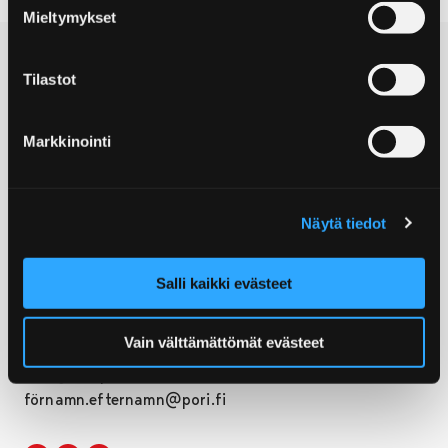
Mieltymykset
Tilastot
Markkinointi
© Visit Pori
Näytä tiedot
Postadress:
Yrjönkatu 6
28100 Björneborg
Salli kaikki evästeet
Turistinformation:
+358 2 621 7900
Vain välttämättömät evästeet
E-post:
info@visitpori.fi
förnamn.efternamn@pori.fi