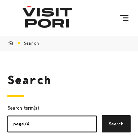
Skip to content
Search
Home
Search
Search term(s)
Search