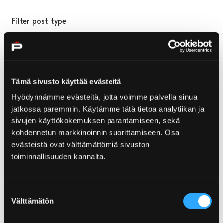
Filter post type
ALL
PAGES
NEWS
SERVICE CARDS
, SELECTED
Tämä sivusto käyttää evästeitä
Hyödynnämme evästeitä, jotta voimme palvella sinua
jatkossa paremmin. Käytämme tätä tietoa analytiikan ja
Filter publish time
sivujen käyttökokemuksen parantamiseen, sekä
Month, selection submits the form
Year, selection submits the form
kohdennetun markkinoinnin suorittamiseen. Osa
evästeistä ovat välttämättömiä sivuston
toiminnallisuuden kannalta.
Your search "page/4" returned 0 results
Suostumuksen
No results
Välttämätön
valinta