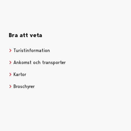
Bra att veta
Turistinformation
Opens in a new tab
Ankomst och transporter
Kartor
Opens in a new tab
Broschyrer
Opens in a new tab