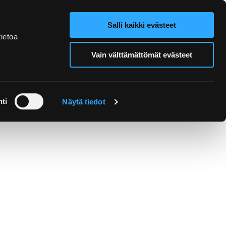
Salli kaikki evästeet
Webbutik
Search from site
ietoa
Vain välttämättömät evästeet
Utflykter och guidning
ti
Näytä tiedot