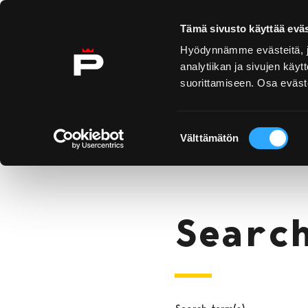
Skip to content
Tämä sivusto käyttää eväs
Hyödynnämme evästeitä, jo
analytiikan ja sivujen kä
suorittamiseen. Osa eväste
Yyteri
Kirjurinluoto
Se oc
Suostumuksen
Search
Välttämätön
valinta
Home
Searc