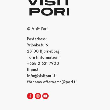
© Visit Pori
Postadress:
Yrjönkatu 6
28100 Björneborg
Turistinformation:
+358 2 621 7900
E-post:
info@visitpori.fi
förnamn.efternamn@pori.fi
Visit Pori in Facebook
Opens in a new tab
Visit Pori in Instagram
Opens in a new tab
Visit Pori in Youtube
Opens in a new tab