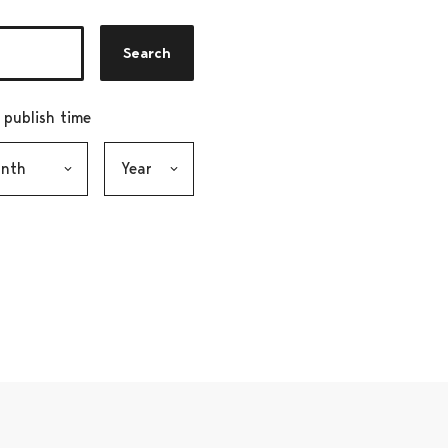
Search
r publish time
h, selection submits the form
Year, selection submits the form