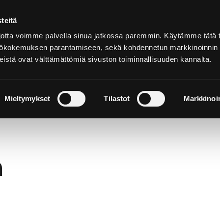
teitä
På
svenska
tta voimme palvella sinua jatkossa paremmin. Käytämme tätä t
yttökokemuksen parantamiseen, sekä kohdennetun markkinoinnin
istä ovat välttämättömiä sivuston toiminnallisuuden kannalta.
h upplev
Bo och njut
Natur och utflykter
Mieltymykset
Tilastot
Markkinoin
h