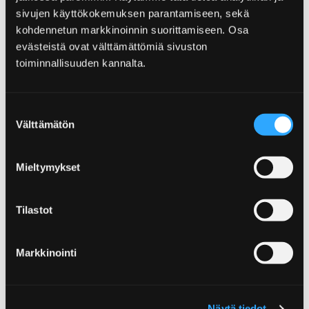
sivujen käyttökokemuksen parantamiseen, sekä
kohdennetun markkinoinnin suorittamiseen. Osa
evästeistä ovat välttämättömiä sivuston
toiminnallisuuden kannalta.
Suostumuksen
Välttämätön
valinta
Pärlorna i det havsnära Björneborg
Mieltymykset
7.4.2026
Ge dig ut på en roadtrip längs Björneborgs hisnande
Tilastot
skärgårdsvägar till Ytterö, Räfsö och Kallo, och njut
med alla sinnen…
Markkinointi
Näytä tiedot