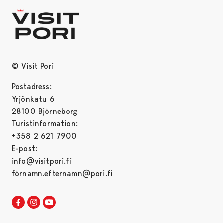
© Visit Pori
Postadress:
Yrjönkatu 6
28100 Björneborg
Turistinformation:
+358 2 621 7900
E-post:
info@visitpori.fi
förnamn.efternamn@pori.fi
Visit Pori in Facebook
Opens in a new tab
Visit Pori in Instagram
Opens in a new tab
Visit Pori in Youtube
Opens in a new tab