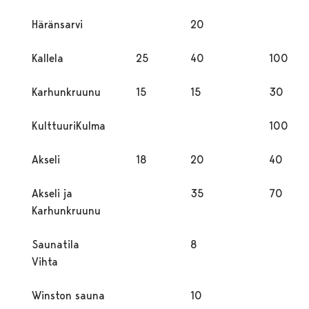
Häränsarvi
20
Kallela
25
40
100
Karhunkruunu
15
15
30
KulttuuriKulma
100
Akseli
18
20
40
Akseli ja
35
70
Karhunkruunu
Saunatila
8
Vihta
Winston sauna
10