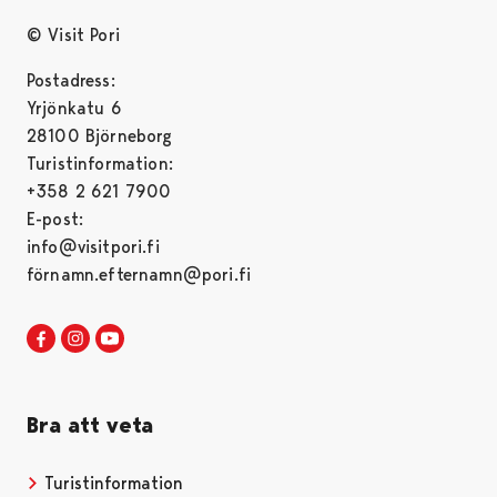
© Visit Pori
Postadress:
Yrjönkatu 6
28100 Björneborg
Turistinformation:
+358 2 621 7900
E-post:
info@visitpori.fi
förnamn.efternamn@pori.fi
Visit Pori in Facebook
Opens in a new tab
Visit Pori in Instagram
Opens in a new tab
Visit Pori in Youtube
Opens in a new tab
Bra att veta
Turistinformation
Opens in a new tab