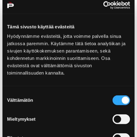
en släpvagn, har företaget Lentävä Mökki Oy ökat till
en berömd stugby av tiotals förläggningsstugor.
Företaget öppnade BoXit stugbyn år 2018 i
Kirjurinluoto. Detta var början till Kirjurin Leirintä, där
Tämä sivusto käyttää evästeitä
under sommaren lokala företag välkomnar
Hyödynnämme evästeitä, jotta voimme palvella sinua
festivalbesökare och resande! Kirjurinluoto har
jatkossa paremmin. Käytämme tätä tietoa analytiikan ja
utmärkta möjligheter för friluftsaktiviteter och att
sivujen käyttökokemuksen parantamiseen, sekä
njuta av naturen i parkliknande omgivningen på
kohdennetun markkinoinnin suorittamiseen. Osa
älvstranden. Utom evenemangdagar campingplatsen
evästeistä ovat välttämättömiä sivuston
fungerarar med självbetjäning. I omgivningen finns det
toiminnallisuuden kannalta.
många duschar och toaletter.
Suostumuksen
Välttämätön
Campingplatsen erbjuder:
valinta
Mieltymykset
Contact information