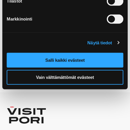
Tilastot
+358 40 678 8277
info@lentavamokki.fi
Markkinointi
Visiting address:
Kirjurinluodontie 15
Näytä tiedot
Post address:
28100 Pori
Salli kaikki evästeet
www
Vain välttämättömät evästeet