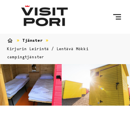
Skip to content
Tjänster
Home
Kirjurin Leirintä / Lentävä Mökki
campingtjänster