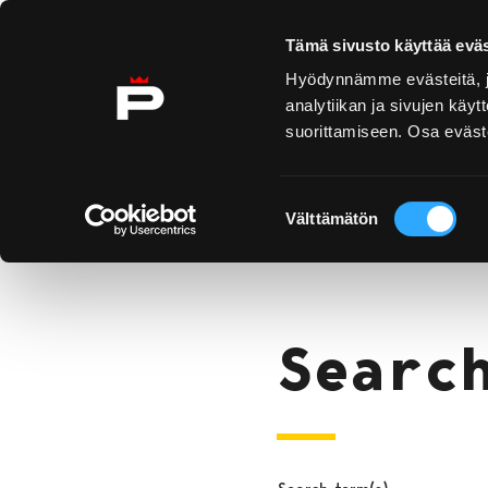
Skip to content
Tämä sivusto käyttää eväs
Hyödynnämme evästeitä, jo
analytiikan ja sivujen kä
suorittamiseen. Osa eväste
Yyteri
Kirjurinluoto
Se oc
Suostumuksen
Search
Välttämätön
valinta
Home
Searc