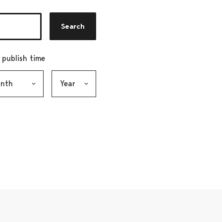
Search
r publish time
h, selection submits the form
Year, selection submits the form