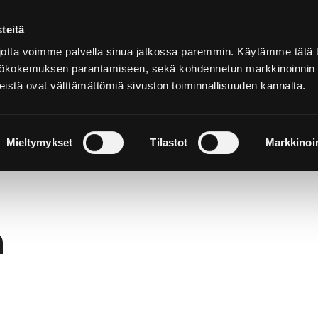
teitä
På
svenska
tta voimme palvella sinua jatkossa paremmin. Käytämme tätä t
yttökokemuksen parantamiseen, sekä kohdennetun markkinoinnin
istä ovat välttämättömiä sivuston toiminnallisuuden kannalta.
h upplev
Bo och njut
Natur och utflykter
Mieltymykset
Tilastot
Markkinoin
h