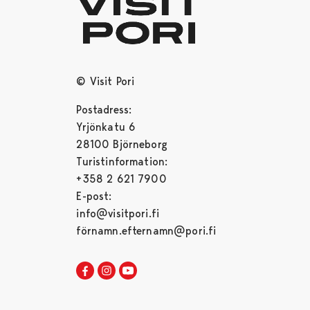
© Visit Pori
Postadress:
Yrjönkatu 6
28100 Björneborg
Turistinformation:
+358 2 621 7900
E-post:
info@visitpori.fi
förnamn.efternamn@pori.fi
Visit Pori in Facebook
Opens in a new tab
Visit Pori in Instagram
Opens in a new tab
Visit Pori in Youtube
Opens in a new tab