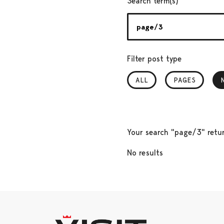
Search term(s)
Filter post type
ALL
PAGES
Your search "page/3" retur
No results