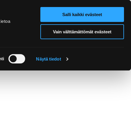
Salli kaikki evästeet
Webbutik
Search from site
ietoa
Vain välttämättömät evästeet
Utflykter och guidning
ti
Näytä tiedot