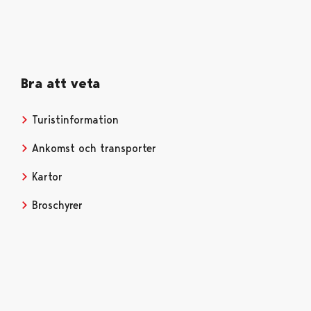
Bra att veta
Turistinformation
Opens in a new tab
Ankomst och transporter
Kartor
Opens in a new tab
Broschyrer
Opens in a new tab