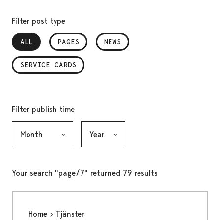
Filter post type
ALL
, SELECTED
PAGES
NEWS
SERVICE CARDS
Filter publish time
Month, selection submits the form
Year, selection submits the form
Your search "page/7" returned 79 results
Home
Tjänster