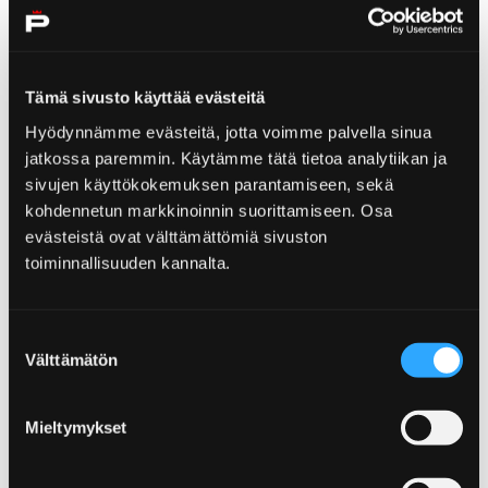
Visit Yyteri
Tämä sivusto käyttää evästeitä
Hyödynnämme evästeitä, jotta voimme palvella sinua
jatkossa paremmin. Käytämme tätä tietoa analytiikan ja
Home
Partners
Bo och Njut
sivujen käyttökokemuksen parantamiseen, sekä
Bo och Njut
kohdennetun markkinoinnin suorittamiseen. Osa
evästeistä ovat välttämättömiä sivuston
toiminnallisuuden kannalta.
Suostumuksen
Välttämätön
valinta
Home
Partners
Se och upplev
Se och upplev
Mieltymykset