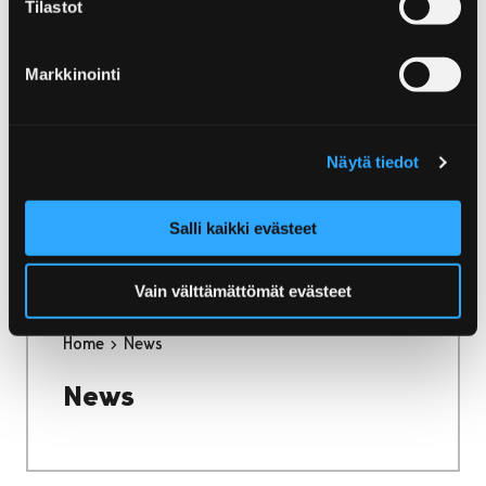
Tilastot
Markkinointi
Home
Bo och njut
Caféer och tehus
Caféer och tehus
Näytä tiedot
Vad sägs om ett härligt bakverk eller en
utsökt godbit med färskt kaffe eller te?
Salli kaikki evästeet
Vain välttämättömät evästeet
Home
News
News