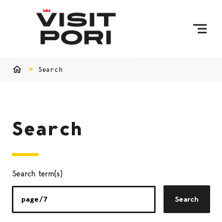
Skip to content
Search
Home
Search
Search term(s)
Search