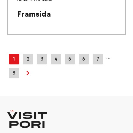
Framsida
…
1
2
3
4
5
6
7
8
Next page