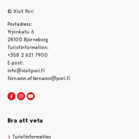
© Visit Pori
Postadress:
Yrjönkatu 6
28100 Björneborg
Turistinformation:
+358 2 621 7900
E-post:
info@visitpori.fi
förnamn.efternamn@pori.fi
Visit Pori in Facebook
Opens in a new tab
Visit Pori in Instagram
Opens in a new tab
Visit Pori in Youtube
Opens in a new tab
Bra att veta
Turistinformation
Opens in a new tab