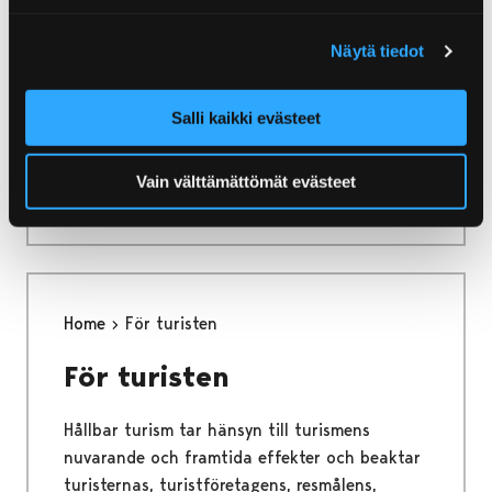
skyldigheter
Näytä tiedot
Den traditionella allemansrätten som
tillämpas i vårt land ger oss utomordentliga
Salli kaikki evästeet
möjligheter att röra oss ute i skog och mark
och på våra otaliga vattendrag för att söka
Vain välttämättömät evästeet
rekreation och avkoppling.
Home
För turisten
För turisten
Hållbar turism tar hänsyn till turismens
nuvarande och framtida effekter och beaktar
turisternas, turistföretagens, resmålens,