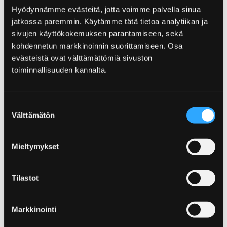
Hyödynnämme evästeitä, jotta voimme palvella sinua
Yyteri leder
jatkossa paremmin. Käytämme tätä tietoa analytiikan ja
sivujen käyttökokemuksen parantamiseen, sekä
kohdennetun markkinoinnin suorittamiseen. Osa
Vad kan vara mer spektakulärt än att vandra
evästeistä ovat välttämättömiä sivuston
längs den vackra Yyteri stranden längs unika
toiminnallisuuden kannalta.
sanddyner och beundra naturens underverk i
fullständig stillhet. Yyteri är mycket mer än en
sandstrand, så vi rekommenderar starkt att
Suostumuksen
du utforskar områdets varierade
Välttämätön
valinta
vandringsleder.
Mieltymykset
Tilastot
Home
Natur och utflykter
Allemansrätt och -skyldigheter
Markkinointi
Allemansrätt och -