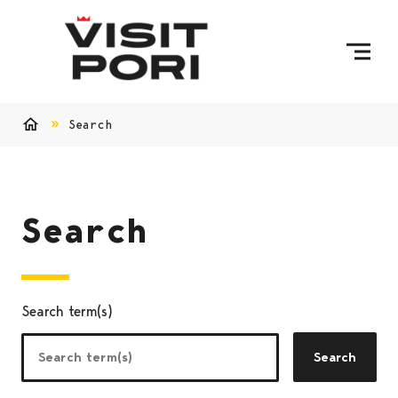
Skip to content
Search
Home
Search
Search term(s)
Search