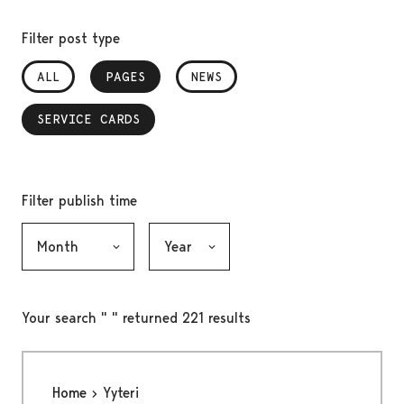
Filter post type
ALL
PAGES
, SELECTED
NEWS
SERVICE CARDS
, SELECTED
Filter publish time
Month, selection submits the form
Year, selection submits the form
Your search " " returned 221 results
Home
Yyteri