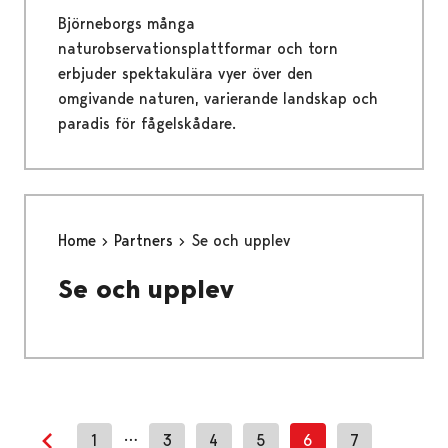
Björneborgs många
naturobservationsplattformar och torn
erbjuder spektakulära vyer över den
omgivande naturen, varierande landskap och
paradis för fågelskådare.
Home
Partners
Se och upplev
Se och upplev
…
1
3
4
5
6
7