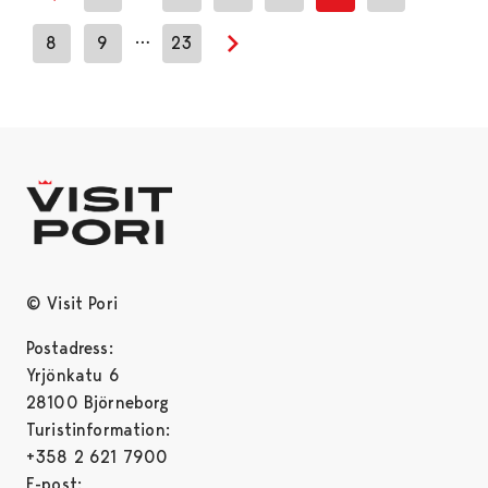
Previous page
…
8
9
23
Next page
© Visit Pori
Postadress:
Yrjönkatu 6
28100 Björneborg
Turistinformation:
+358 2 621 7900
E-post: