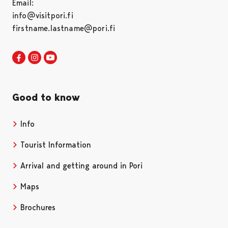
Email:
info@visitpori.fi
firstname.lastname@pori.fi
Visit Pori in Facebook
Opens in a new tab
Visit Pori in Instagram
Opens in a new tab
Visit Pori in Youtube
Opens in a new tab
Good to know
Info
Tourist Information
Arrival and getting around in Pori
Maps
Brochures