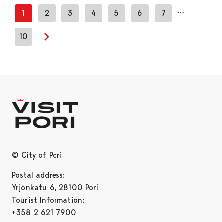
…
1
2
3
4
5
6
7
10
Next page
© City of Pori
Postal address:
Yrjönkatu 6, 28100 Pori
Tourist Information:
+358 2 621 7900