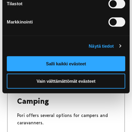
Tilastot
Home
Discover and Experience
Activities
Activities
Markkinointi
Excitement and experiences – let the feeling
take you and find the best holiday
Näytä tiedot
experiences in Pori.
Salli kaikki evästeet
Vain välttämättömät evästeet
Home
Stay and Enjoy
Camping
Camping
Pori offers several options for campers and
caravanners.