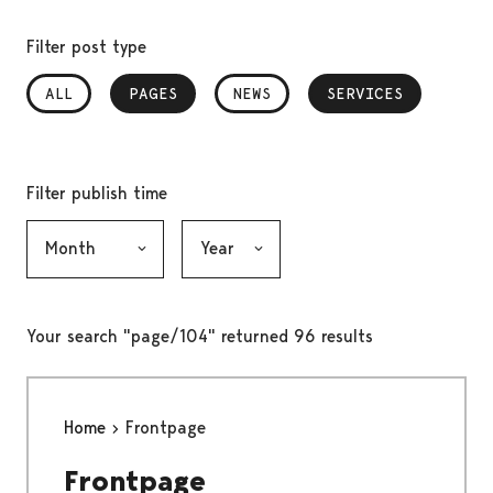
Filter post type
ALL
PAGES
, SELECTED
NEWS
SERVICES
, SELECTED
Filter publish time
Month, selection submits the form
Year, selection submits the form
Your search "page/104" returned 96 results
Home
Frontpage
Frontpage