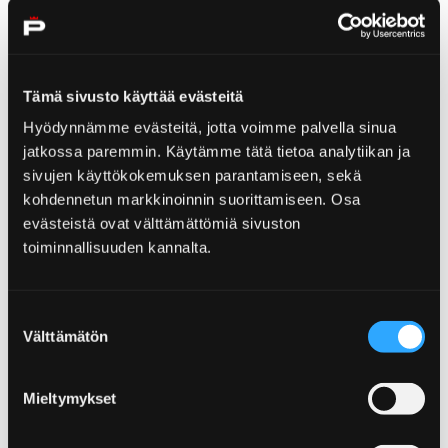
Tämä sivusto käyttää evästeitä
Home
Visit Yyteri
Hyödynnämme evästeitä, jotta voimme palvella sinua
Visit Yyteri
jatkossa paremmin. Käytämme tätä tietoa analytiikan ja
sivujen käyttökokemuksen parantamiseen, sekä
kohdennetun markkinoinnin suorittamiseen. Osa
evästeistä ovat välttämättömiä sivuston
toiminnallisuuden kannalta.
Home
News
Suostumuksen
News
Välttämätön
valinta
Mieltymykset