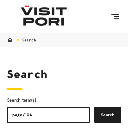
Skip to content
Search
Home
Search
Search term(s)
Search