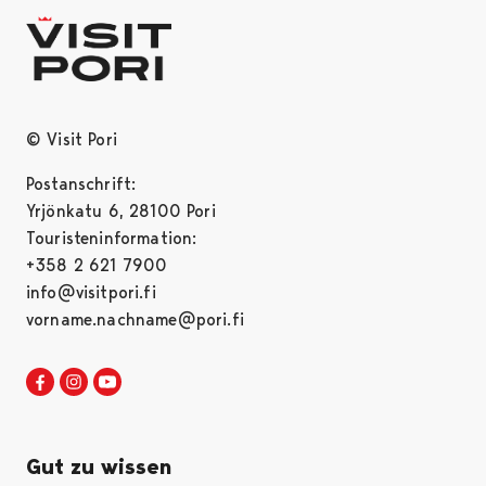
© Visit Pori
Postanschrift:
Yrjönkatu 6, 28100 Pori
Touristeninformation:
+358 2 621 7900
info@visitpori.fi
vorname.nachname@pori.fi
Visit Pori in Facebook
Opens in a new tab
Visit Pori in Instagram
Opens in a new tab
Visit Pori in Youtube
Opens in a new tab
Gut zu wissen