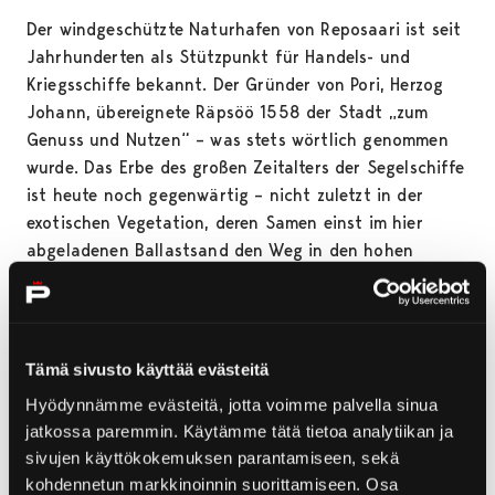
Der windgeschützte Naturhafen von Reposaari ist seit
Jahrhunderten als Stützpunkt für Handels- und
Kriegsschiffe bekannt. Der Gründer von Pori, Herzog
Johann, übereignete Räpsöö 1558 der Stadt „zum
Genuss und Nutzen“ – was stets wörtlich genommen
wurde. Das Erbe des großen Zeitalters der Segelschiffe
ist heute noch gegenwärtig – nicht zuletzt in der
exotischen Vegetation, deren Samen einst im hier
abgeladenen Ballastsand den Weg in den hohen
Norden fanden.
Die vielseitige Holzhausarchitektur, die im
norwegischen Stil erbaute Kirche und Fischereihafen
Tämä sivusto käyttää evästeitä
mit seinen Trawlern haben die pittoreske Insel zu
Hyödynnämme evästeitä, jotta voimme palvella sinua
einem von Poris bekanntesten Stadtteilen gemacht.
jatkossa paremmin. Käytämme tätä tietoa analytiikan ja
Genießen Sie die Fischspezialitäten von Reposaari,
sivujen käyttökokemuksen parantamiseen, sekä
schauen Sie vom Damm aus über das endlose Meer
kohdennetun markkinoinnin suorittamiseen. Osa