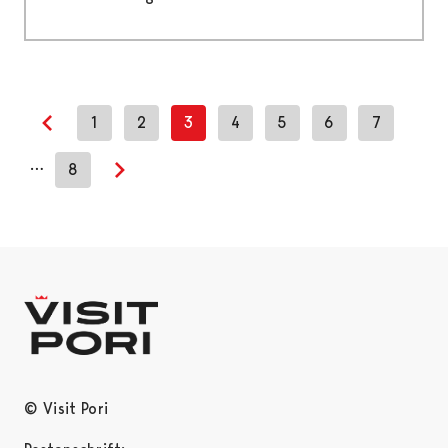
1
2
3
4
5
6
7
Previous page
…
8
Next page
© Visit Pori