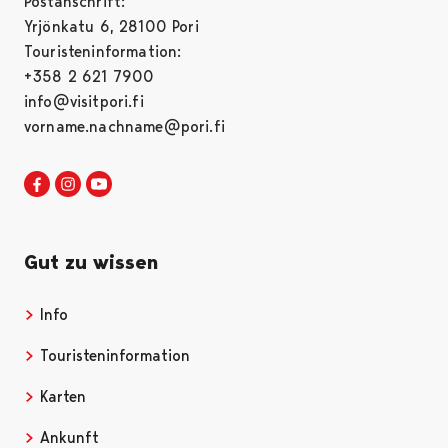
Postanschrift:
Yrjönkatu 6, 28100 Pori
Touristeninformation:
+358 2 621 7900
info@visitpori.fi
vorname.nachname@pori.fi
Visit Pori in Facebook
Opens in a new tab
Visit Pori in Instagram
Opens in a new tab
Visit Pori in Youtube
Opens in a new tab
Gut zu wissen
Info
Opens in a new tab
Touristeninformation
Opens in a new tab
Karten
Opens in a new tab
Ankunft
Opens in a new tab