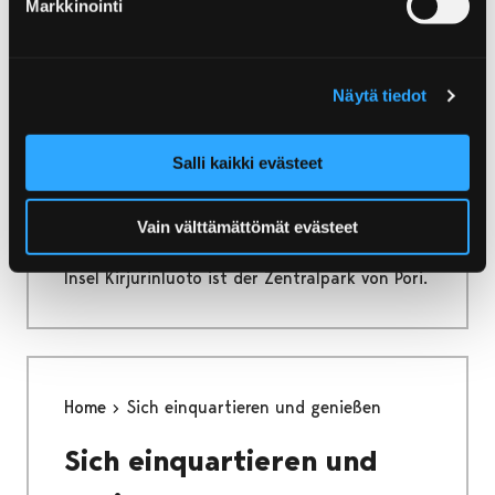
Markkinointi
ganze Jahr durch teilnehmen!
Näytä tiedot
Home
Kirjurinluoto
Salli kaikki evästeet
Kirjurinluoto
Vain välttämättömät evästeet
Inmitten des Flusses Kokemäenjoki gelegene
Insel Kirjurinluoto ist der Zentralpark von Pori.
Home
Sich einquartieren und genießen
Sich einquartieren und