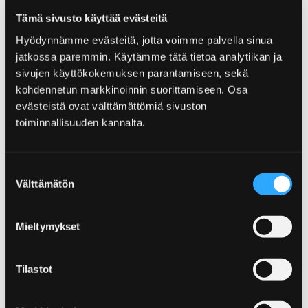
abwechslungsreiche Wanderwege verwöhnen
Tämä sivusto käyttää evästeitä
den Naturreisenden. Hier können Sie in das
Hyödynnämme evästeitä, jotta voimme palvella sinua
Herz der Natur von Pori eintauchen!
jatkossa paremmin. Käytämme tätä tietoa analytiikan ja
sivujen käyttökokemuksen parantamiseen, sekä
kohdennetun markkinoinnin suorittamiseen. Osa
evästeistä ovat välttämättömiä sivuston
toiminnallisuuden kannalta.
Home
Sehen und Erleben
Die Veranstaltungen
Suostumuksen
Die Veranstaltungen
Välttämätön
valinta
Die Momente zu erinnern! Pori ist eine der
Mieltymykset
hochrangigen Städter Finnlands für
Veranstaltungen. In Pori bewegt man sich
leicht rund um die Stadt, weil nichts in der
Tilastot
Stadt weit entfernt ist. Also, den Moment
nutzen und in Veranstaltungen von Pori das