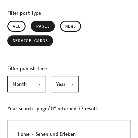
Filter post type
ALL
PAGES
, SELECTED
NEWS
SERVICE CARDS
, SELECTED
Filter publish time
Month, selection submits the form
Year, selection submits the form
Your search "page/11" returned 77 results
Home
Sehen und Erleben