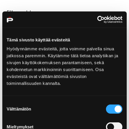
Filter post type
ALL
PAGES
NEWS
SERVICE CARDS
, SELECTED
Tämä sivusto käyttää evästeitä
Hyödynnämme evästeitä, jotta voimme palvella sinua
jatkossa paremmin. Käytämme tätä tietoa analytiikan ja
sivujen käyttökokemuksen parantamiseen, sekä
Filter publish time
kohdennetun markkinoinnin suorittamiseen. Osa
Month, selection submits the form
Year, selection submits the form
evästeistä ovat välttämättömiä sivuston
toiminnallisuuden kannalta.
Your search "page/19" returned 0 results
Suostumuksen
Välttämätön
valinta
No results
Mieltymykset