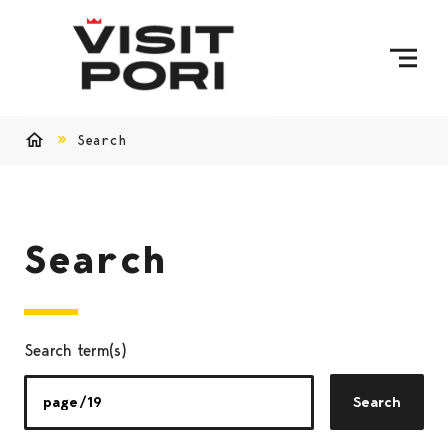
Skip to content
Search
Home
Search
Search term(s)
Search