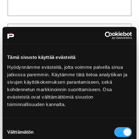
Home
Sich einquartieren und genießen
Weitere Übernachtungsmöglichkeiten
Tämä sivusto käyttää evästeitä
Weitere
Hyödynnämme evästeitä, jotta voimme palvella sinua
Übernachtungsmöglichkeiten
jatkossa paremmin. Käytämme tätä tietoa analytiikan ja
sivujen käyttökokemuksen parantamiseen, sekä
Kein Hotel, keine Hütte, aber doch nicht so
kohdennetun markkinoinnin suorittamiseen. Osa
blöd. Hier finden Sie unter anderem Camping-
evästeistä ovat välttämättömiä sivuston
und Apartment-Alternativen im Raum Pori.
toiminnallisuuden kannalta.
Suostumuksen
Välttämätön
valinta