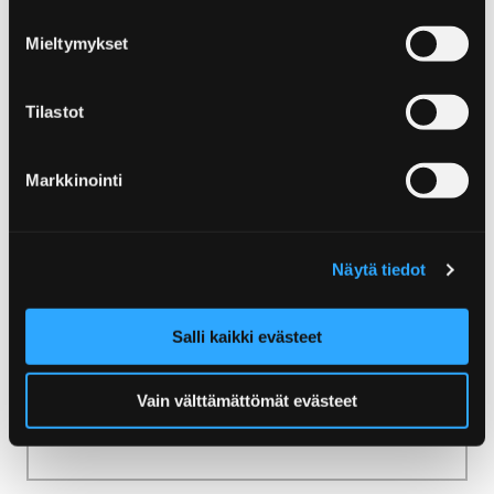
Home
Visit Yyteri
Mieltymykset
Visit Yyteri
Tilastot
Markkinointi
Home
Natur und Wandern
Natürliche Standorte
Näytä tiedot
Natürliche Standorte
Salli kaikki evästeet
Vom Festland bis zum Meer, von städtischen
Oasen bis zu Naturschutzgebieten - die
Vain välttämättömät evästeet
Region Pori bietet Naturziele für jeden
Geschmack!