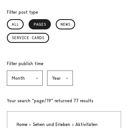
Filter post type
ALL
PAGES
, SELECTED
NEWS
SERVICE CARDS
Filter publish time
Month, selection submits the form
Year, selection submits the form
Your search "page/19" returned 77 results
Home
Sehen und Erleben
Aktivitäten