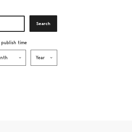
Search
r publish time
h, selection submits the form
Year, selection submits the form