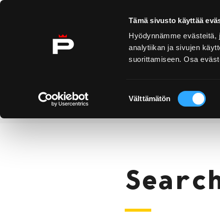
Skip to content
Tämä sivusto käyttää eväs
Hyödynnämme evästeitä, jo
analytiikan ja sivujen kä
suorittamiseen. Osa eväste
Yyteri
Kirjurinluoto
Se
E
Suostumuksen
Välttämätön
valinta
Search
Home
Searc