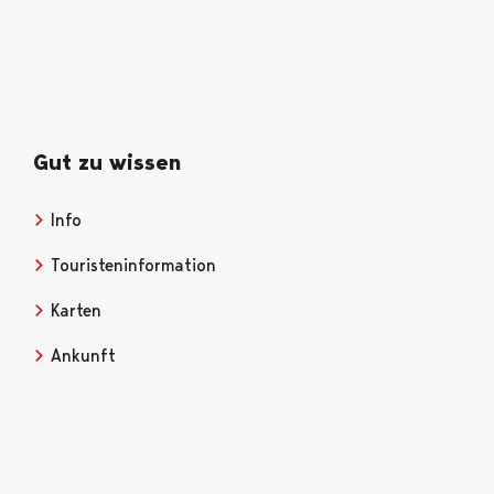
Gut zu wissen
Info
Opens in a new tab
Touristeninformation
Opens in a new tab
Karten
Opens in a new tab
Ankunft
Opens in a new tab