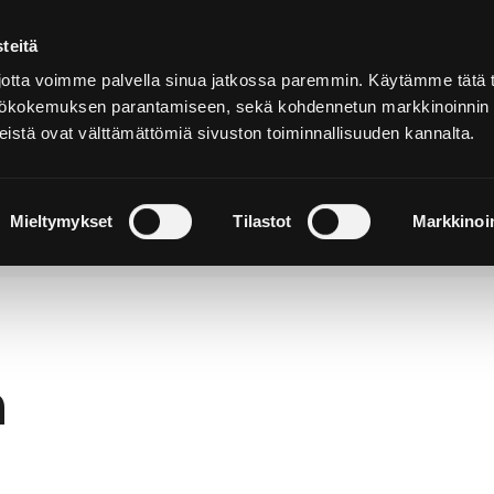
teitä
Auf
Deutsch
tta voimme palvella sinua jatkossa paremmin. Käytämme tätä t
yttökokemuksen parantamiseen, sekä kohdennetun markkinoinnin
istä ovat välttämättömiä sivuston toiminnallisuuden kannalta.
hen und
Sich einquartieren und
N
rleben
genießen
W
Mieltymykset
Tilastot
Markkinoin
h