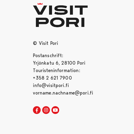
© Visit Pori
Postanschrift:
Yrjönkatu 6, 28100 Pori
Touristeninformation:
+358 2 621 7900
info@visitpori.fi
vorname.nachname@pori.fi
Visit Pori in Facebook
Opens in a new tab
Visit Pori in Instagram
Opens in a new tab
Visit Pori in Youtube
Opens in a new tab