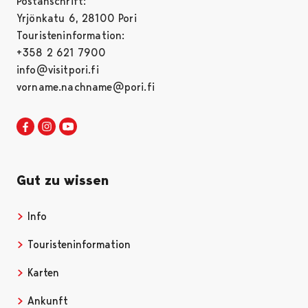
Postanschrift:
Yrjönkatu 6, 28100 Pori
Touristeninformation:
+358 2 621 7900
info@visitpori.fi
vorname.nachname@pori.fi
Visit Pori in Facebook
Opens in a new tab
Visit Pori in Instagram
Opens in a new tab
Visit Pori in Youtube
Opens in a new tab
Gut zu wissen
Info
Opens in a new tab
Touristeninformation
Opens in a new tab
Karten
Opens in a new tab
Ankunft
Opens in a new tab