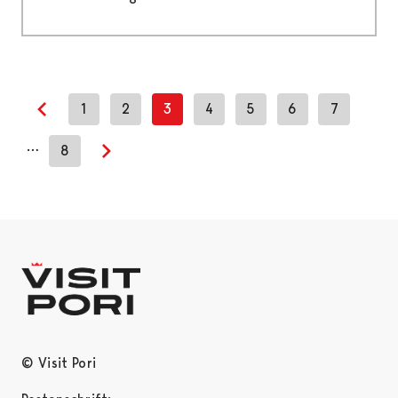
1
2
3
4
5
6
7
Previous page
…
8
Next page
© Visit Pori