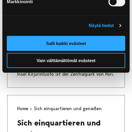
Markkinointi
ganze Jahr durch teilnehmen!
Näytä tiedot
Home
Kirjurinluoto
Salli kaikki evästeet
Kirjurinluoto
Vain välttämättömät evästeet
Inmitten des Flusses Kokemäenjoki gelegene
Insel Kirjurinluoto ist der Zentralpark von Pori.
Home
Sich einquartieren und genießen
Sich einquartieren und