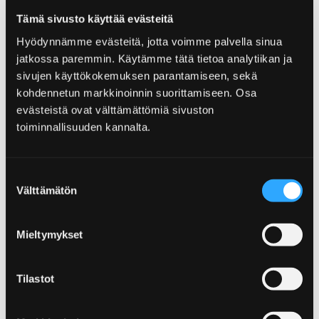
abwechslungsreiche Wanderwege verwöhnen
Tämä sivusto käyttää evästeitä
den Naturreisenden. Hier können Sie in das
Hyödynnämme evästeitä, jotta voimme palvella sinua
Herz der Natur von Pori eintauchen!
jatkossa paremmin. Käytämme tätä tietoa analytiikan ja
sivujen käyttökokemuksen parantamiseen, sekä
kohdennetun markkinoinnin suorittamiseen. Osa
evästeistä ovat välttämättömiä sivuston
toiminnallisuuden kannalta.
Home
Sehen und Erleben
Die Veranstaltungen
Suostumuksen
Die Veranstaltungen
Välttämätön
valinta
Die Momente zu erinnern! Pori ist eine der
Mieltymykset
hochrangigen Städter Finnlands für
Veranstaltungen. In Pori bewegt man sich
leicht rund um die Stadt, weil nichts in der
Tilastot
Stadt weit entfernt ist. Also, den Moment
nutzen und in Veranstaltungen von Pori das