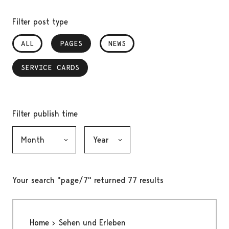
Filter post type
ALL
PAGES
, SELECTED
NEWS
SERVICE CARDS
, SELECTED
Filter publish time
Month, selection submits the form
Year, selection submits the form
Your search "page/7" returned 77 results
Home
Sehen und Erleben