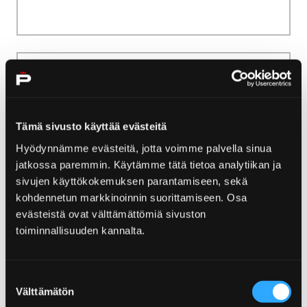
Home
Sich einquartieren und genießen
Weitere Übernachtungsmöglichkeiten
Tämä sivusto käyttää evästeitä
Weitere
Hyödynnämme evästeitä, jotta voimme palvella sinua
Übernachtungsmöglichkeiten
jatkossa paremmin. Käytämme tätä tietoa analytiikan ja
sivujen käyttökokemuksen parantamiseen, sekä
Kein Hotel, keine Hütte, aber doch nicht so
kohdennetun markkinoinnin suorittamiseen. Osa
blöd. Hier finden Sie unter anderem Camping-
evästeistä ovat välttämättömiä sivuston
und Apartment-Alternativen im Raum Pori.
toiminnallisuuden kannalta.
Suostumuksen
Välttämätön
valinta