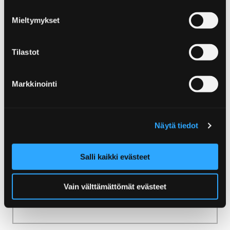
Home
Visit Yyteri
Mieltymykset
Visit Yyteri
Tilastot
Markkinointi
Home
Natur und Wandern
Natürliche Standorte
Näytä tiedot
Natürliche Standorte
Salli kaikki evästeet
Vom Festland bis zum Meer, von städtischen
Oasen bis zu Naturschutzgebieten - die
Vain välttämättömät evästeet
Region Pori bietet Naturziele für jeden
Geschmack!