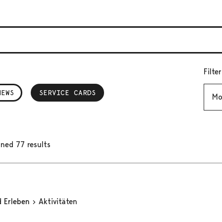
Filte
Mont
NEWS
SERVICE CARDS
, SELECTED
ned 77 results
d Erleben
Aktivitäten