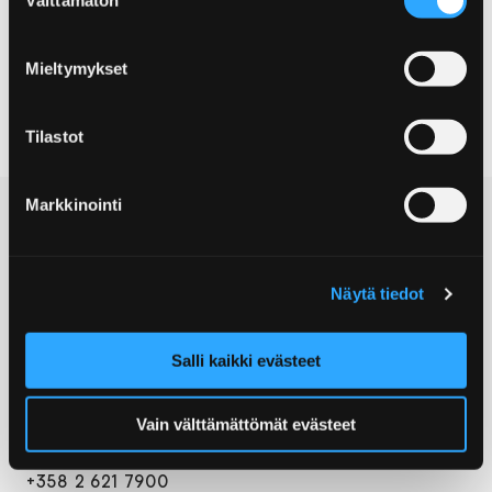
valinta
Www
Mieltymykset
Liput
Tilastot
Markkinointi
Näytä tiedot
© Visit Pori
Salli kaikki evästeet
Postanschrift:
Vain välttämättömät evästeet
Yrjönkatu 6, 28100 Pori
Touristeninformation:
+358 2 621 7900