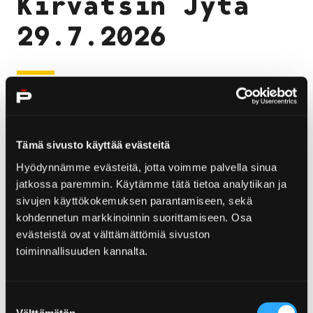
Kirvatsin Jytä
29.7.2026
Entisten nuorten nostalgiamusiikkitapahtuma
Kirjurinluodon Lokkilavalla – nyt on jytä kohdillaan!
Lisätietoja tapahtumasta ja tapahtuma-infon löydät
Tämä sivusto käyttää evästeitä
Kirvatsin Jytän verkkosivulta.
Hyödynnämme evästeitä, jotta voimme palvella sinua
jatkossa paremmin. Käytämme tätä tietoa analytiikan ja
sivujen käyttökokemuksen parantamiseen, sekä
kohdennetun markkinoinnin suorittamiseen. Osa
Contact information
evästeistä ovat välttämättömiä sivuston
toiminnallisuuden kannalta.
Visiting address:
Kirjurinluoto, Lokki-lava
Post address:
Suostumuksen
28100 Pori
Välttämätön