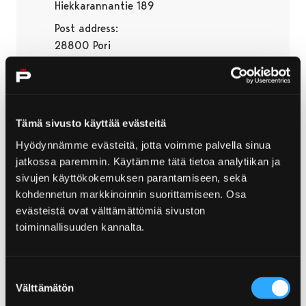
Hiekkarannantie 189
Post address:
28800 Pori
Www
Facebook
Tämä sivusto käyttää evästeitä
Hyödynnämme evästeitä, jotta voimme palvella sinua
Skip embed
jatkossa paremmin. Käytämme tätä tietoa analytiikan ja
sivujen käyttökokemuksen parantamiseen, sekä
kohdennetun markkinoinnin suorittamiseen. Osa
evästeistä ovat välttämättömiä sivuston
toiminnallisuuden kannalta.
Suostumuksen
Välttämätön
valinta