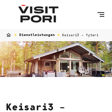
Skip to content
Dienstleistungen
Keisari3 – Yyteri
Home
Keisari3 –