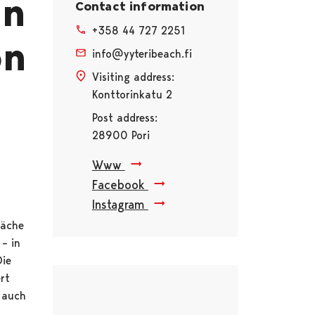
en
Contact information
+358 44 727 2251
on
info@yyteribeach.fi
Visiting address:
Konttorinkatu 2
Post address:
28900 Pori
Www
Facebook
Instagram
läche
– in
Die
Skip embed
rt
 auch