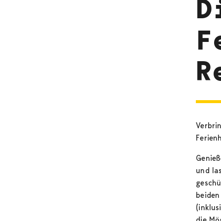
D
F
R
Verbri
Ferien
Genieß
und la
geschü
beiden
(inklu
die Mö