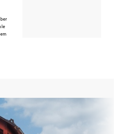
über
hle
dem