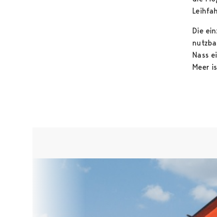
Leihfa
Die ei
nutzba
Nass e
Meer is