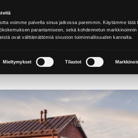
teitä
Auf
Deutsch
tta voimme palvella sinua jatkossa paremmin. Käytämme tätä t
yttökokemuksen parantamiseen, sekä kohdennetun markkinoinnin
istä ovat välttämättömiä sivuston toiminnallisuuden kannalta.
hen und
Sich einquartieren und
N
rleben
genießen
W
Mieltymykset
Tilastot
Markkinoin
den Ferienhäuser von Reposaari