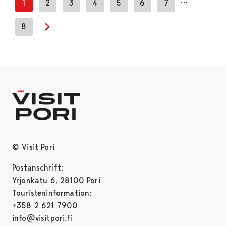
…
1
2
3
4
5
6
7
8
Next page
© Visit Pori
Postanschrift:
Yrjönkatu 6, 28100 Pori
Touristeninformation:
+358 2 621 7900
info@visitpori.fi