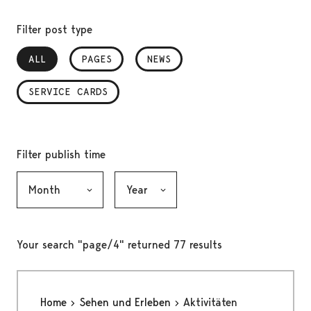
Filter post type
ALL
, SELECTED
PAGES
NEWS
SERVICE CARDS
Filter publish time
Month, selection submits the form
Year, selection submits the form
Your search "page/4" returned 77 results
Home
Sehen und Erleben
Aktivitäten