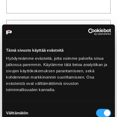
Home
Sich einquartieren und genießen
Weitere Übernachtungsmöglichkeiten
Weitere
Tämä sivusto käyttää evästeitä
Hyödynnämme evästeitä, jotta voimme palvella sinua
Übernachtungsmöglichkeiten
jatkossa paremmin. Käytämme tätä tietoa analytiikan ja
sivujen käyttökokemuksen parantamiseen, sekä
Kein Hotel, keine Hütte, aber doch nicht so
kohdennetun markkinoinnin suorittamiseen. Osa
blöd. Hier finden Sie unter anderem Camping-
evästeistä ovat välttämättömiä sivuston
und Apartment-Alternativen im Raum Pori.
toiminnallisuuden kannalta.
Suostumuksen
Välttämätön
valinta