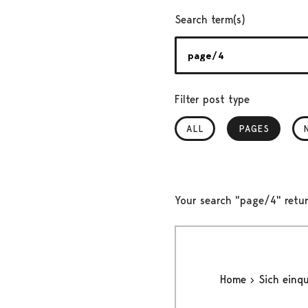
Search term(s)
Filter post type
ALL
PAGES
, SELECTED
Your search "page/4" retur
Home
Sich einq