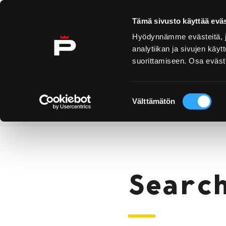
Skip to content
Tämä sivusto käyttää eväs
Hyödynnämme evästeitä, jo
analytiikan ja sivujen kä
suorittamiseen. Osa eväste
Yyteri
Kirjurinluoto
Se
E
Suostumuksen
Välttämätön
valinta
Search
Home
Searc