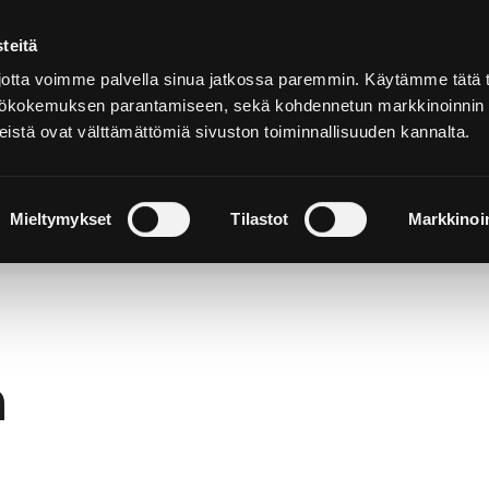
teitä
Auf
Deutsch
tta voimme palvella sinua jatkossa paremmin. Käytämme tätä t
yttökokemuksen parantamiseen, sekä kohdennetun markkinoinnin
istä ovat välttämättömiä sivuston toiminnallisuuden kannalta.
hen und
Sich einquartieren und
N
rleben
genießen
W
Mieltymykset
Tilastot
Markkinoin
h