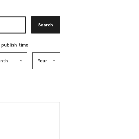
Search
r publish time
h, selection submits the form
Year, selection submits the form