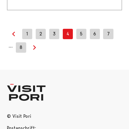
1
2
3
4
5
6
7
Previous page
…
8
Next page
© Visit Pori
Postanschrift: