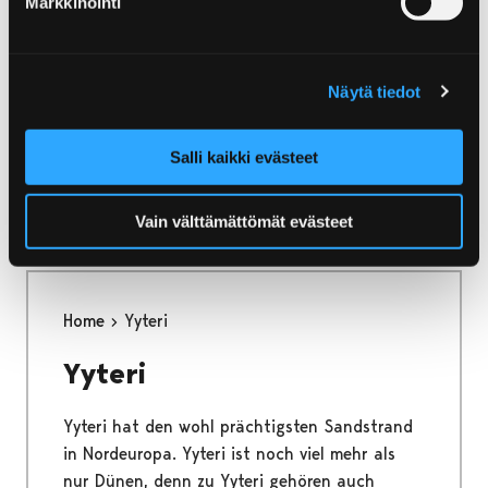
Markkinointi
Entdecken Sie Pori, die Stadt des Flusses und
der See, schauen Sie in die Geschichte, treten
Sie in die Welt der Kunst und Architektur,
Näytä tiedot
lassen Sie sich von dem Fluss und der zu dem
Nationalpark der Bottensee gehörenden
Salli kaikki evästeet
Inselwelt entzücken. Pori bietet Erlebnisse für
jedermann.
Vain välttämättömät evästeet
Home
Yyteri
Yyteri
Yyteri hat den wohl prächtigsten Sandstrand
in Nordeuropa. Yyteri ist noch viel mehr als
nur Dünen, denn zu Yyteri gehören auch