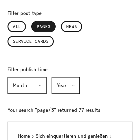
Filter post type
ALL
PAGES
, SELECTED
NEWS
SERVICE CARDS
Filter publish time
Month, selection submits the form
Year, selection submits the form
Your search "page/3" returned 77 results
Home
Sich einquartieren und genießen