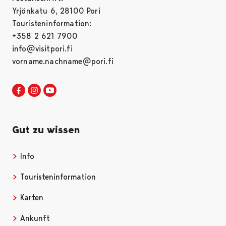
Yrjönkatu 6, 28100 Pori
Touristeninformation:
+358 2 621 7900
info@visitpori.fi
vorname.nachname@pori.fi
Visit Pori in Facebook
Opens in a new tab
Visit Pori in Instagram
Opens in a new tab
Visit Pori in Youtube
Opens in a new tab
Gut zu wissen
Info
Opens in a new tab
Touristeninformation
Opens in a new tab
Karten
Opens in a new tab
Ankunft
Opens in a new tab