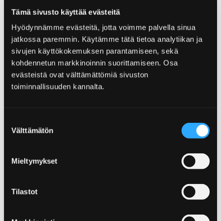
Tämä sivusto käyttää evästeitä
Home
Info
Karten
Hyödynnämme evästeitä, jotta voimme palvella sinua
jatkossa paremmin. Käytämme tätä tietoa analytiikan ja
Karten
sivujen käyttökokemuksen parantamiseen, sekä
kohdennetun markkinoinnin suorittamiseen. Osa
Sie sollen sich nicht unnötig verlaufen.
evästeistä ovat välttämättömiä sivuston
Stecken Sie schon mal eine Karte in die
toiminnallisuuden kannalta.
Gesäßtasche und prüfen Sie, wo die
Parkplätze, Fahrradwege und Naturpfade zu
finden sind. Die Karten sind auch in unserer
Suostumuksen
Touristeninformation erhältlich.
Välttämätön
valinta
Mieltymykset
Home
Ausflüge und Führungen
Tilastot
Ausflüge und Führungen