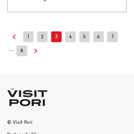
1
2
3
4
5
6
7
Previous page
…
8
Next page
© Visit Pori