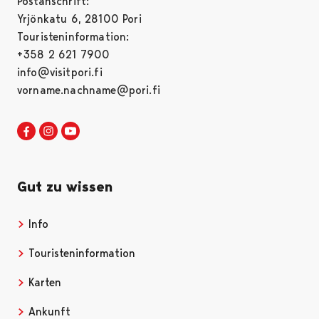
Postanschrift:
Yrjönkatu 6, 28100 Pori
Touristeninformation:
+358 2 621 7900
info@visitpori.fi
vorname.nachname@pori.fi
Visit Pori in Facebook
Opens in a new tab
Visit Pori in Instagram
Opens in a new tab
Visit Pori in Youtube
Opens in a new tab
Gut zu wissen
Info
Opens in a new tab
Touristeninformation
Opens in a new tab
Karten
Opens in a new tab
Ankunft
Opens in a new tab