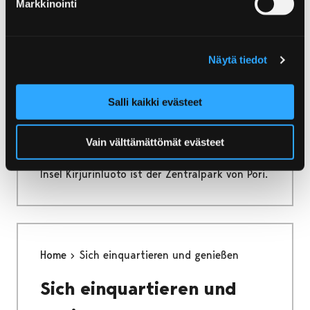
Markkinointi
ganze Jahr durch teilnehmen!
Näytä tiedot
Home
Kirjurinluoto
Salli kaikki evästeet
Kirjurinluoto
Vain välttämättömät evästeet
Inmitten des Flusses Kokemäenjoki gelegene
Insel Kirjurinluoto ist der Zentralpark von Pori.
Home
Sich einquartieren und genießen
Sich einquartieren und