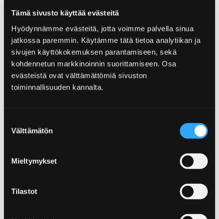
abwechslungsreiche Wanderwege verwöhnen
Tämä sivusto käyttää evästeitä
den Naturreisenden. Hier können Sie in das
Hyödynnämme evästeitä, jotta voimme palvella sinua
Herz der Natur von Pori eintauchen!
jatkossa paremmin. Käytämme tätä tietoa analytiikan ja
sivujen käyttökokemuksen parantamiseen, sekä
kohdennetun markkinoinnin suorittamiseen. Osa
evästeistä ovat välttämättömiä sivuston
toiminnallisuuden kannalta.
Home
Sehen und Erleben
Die Veranstaltungen
Suostumuksen
Die Veranstaltungen
Välttämätön
valinta
Die Momente zu erinnern! Pori ist eine der
Mieltymykset
hochrangigen Städter Finnlands für
Veranstaltungen. In Pori bewegt man sich
leicht rund um die Stadt, weil nichts in der
Tilastot
Stadt weit entfernt ist. Also, den Moment
nutzen und in Veranstaltungen von Pori das