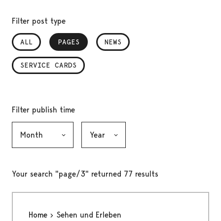
Filter post type
ALL
PAGES
, SELECTED
NEWS
SERVICE CARDS
Filter publish time
Month, selection submits the form
Year, selection submits the form
Your search "page/3" returned 77 results
Home
Sehen und Erleben