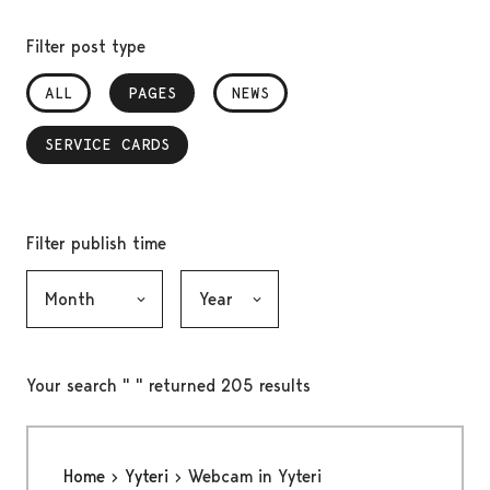
Filter post type
ALL
PAGES
, SELECTED
NEWS
SERVICE CARDS
, SELECTED
Filter publish time
Month, selection submits the form
Year, selection submits the form
Your search " " returned 205 results
Home
Yyteri
Webcam in Yyteri