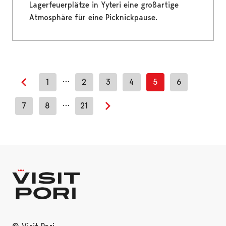
Lagerfeuerplätze in Yyteri eine großartige
Atmosphäre für eine Picknickpause.
…
1
2
3
4
5
6
Previous page
…
7
8
21
Next page