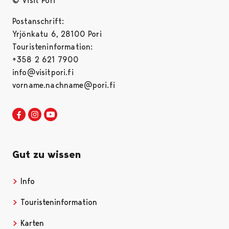
© Visit Pori
Postanschrift:
Yrjönkatu 6, 28100 Pori
Touristeninformation:
+358 2 621 7900
info@visitpori.fi
vorname.nachname@pori.fi
Visit Pori in Facebook
Opens in a new tab
Visit Pori in Instagram
Opens in a new tab
Visit Pori in Youtube
Opens in a new tab
Gut zu wissen
Info
Opens in a new tab
Touristeninformation
Opens in a new tab
Karten
Opens in a new tab