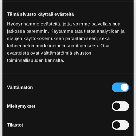
Home
Yyteri
Kallo und Uniluoto
Kallo und Uniluoto
Tämä sivusto käyttää evästeitä
Hyödynnämme evästeitä, jotta voimme palvella sinua
Kallo ist eine kleine, felsige Insel, die man über
jatkossa paremmin. Käytämme tätä tietoa analytiikan ja
sivujen käyttökokemuksen parantamiseen, sekä
die Fernstraße 2 erreicht, ohne Abbiegungen –
kohdennetun markkinoinnin suorittamiseen. Osa
auch von Helsinki aus. Die Landschaft und
evästeistä ovat välttämättömiä sivuston
Stimmung der Insel werden im Herzen bewahrt.
toiminnallisuuden kannalta.
Neben der Insel Kallo liegt der
Holzhausstadtteil Uniluoto, wo man die Stille
und Tosen der See spürt.
Suostumuksen
Välttämätön
valinta
Mieltymykset
Home
Yyteri
Reposaari
Reposaari
Tilastot