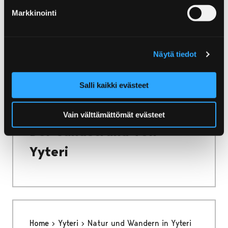
Machen Sie eine Pilgertour zur Stätte der
Markkinointi
guten Laune – zur Insel Reposaari, von der
tausend maritime Märchen und Geschichten
erzählt werden.
Näytä tiedot
Salli kaikki evästeet
Home
Yyteri
Der Sandstrand von Yyteri
Vain välttämättömät evästeet
Der Sandstrand von
Yyteri
Home
Yyteri
Natur und Wandern in Yyteri