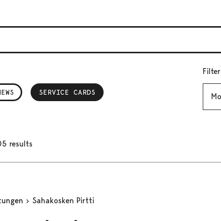
Filte
Mont
NEWS
SERVICE CARDS
, SELECTED
05 results
stungen
Sahakosken Pirtti