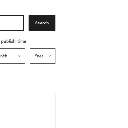
Search
r publish time
h, selection submits the form
Year, selection submits the form