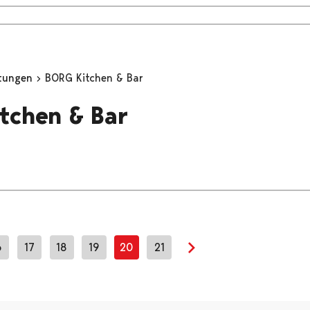
stungen
BORG Kitchen & Bar
tchen & Bar
6
17
18
19
20
21
Next page