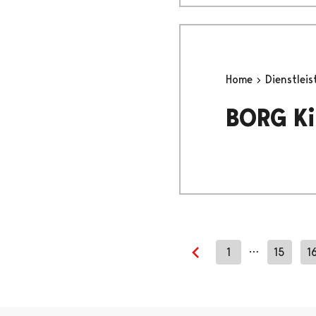
Home
Dienstlei
BORG Ki
…
1
15
1
Previous page