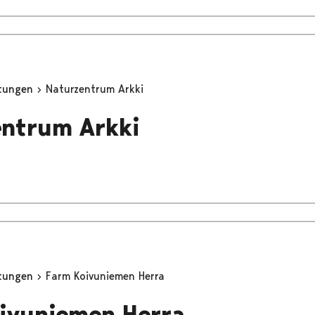
stungen
Naturzentrum Arkki
ntrum Arkki
stungen
Farm Koivuniemen Herra
ivuniemen Herra