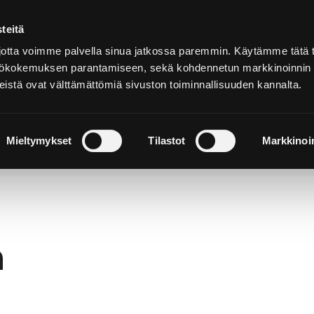
teitä
Auf
Deutsch
tta voimme palvella sinua jatkossa paremmin. Käytämme tätä t
yttökokemuksen parantamiseen, sekä kohdennetun markkinoinnin
istä ovat välttämättömiä sivuston toiminnallisuuden kannalta.
hen und
Sich einquartieren und
N
rleben
genießen
W
Mieltymykset
Tilastot
Markkinoin
h