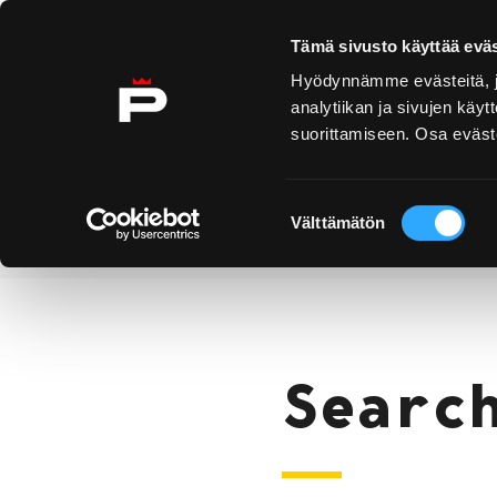
Skip to content
Tämä sivusto käyttää eväs
Hyödynnämme evästeitä, jo
analytiikan ja sivujen kä
suorittamiseen. Osa eväste
Yyteri
Kirjurinluoto
Se
E
Suostumuksen
Välttämätön
valinta
Search
Home
Searc