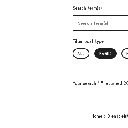
Search term(s)
Filter post type
ALL
PAGES
, SELECTED
Your search " " returned 2
Home
Dienstlei