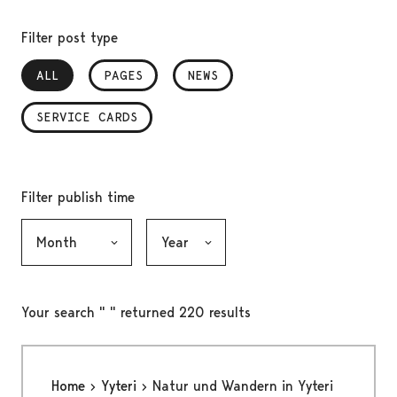
Filter post type
ALL
, SELECTED
PAGES
NEWS
SERVICE CARDS
Filter publish time
Month, selection submits the form
Year, selection submits the form
Your search " " returned 220 results
Home
Yyteri
Natur und Wandern in Yyteri