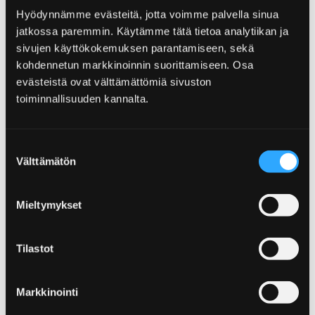
Hyödynnämme evästeitä, jotta voimme palvella sinua
Home
Yyteri
Natur und Wandern in Yyteri
jatkossa paremmin. Käytämme tätä tietoa analytiikan ja
Aussichtstürme in Yyteri
sivujen käyttökokemuksen parantamiseen, sekä
kohdennetun markkinoinnin suorittamiseen. Osa
Aussichtstürme in Yyteri
evästeistä ovat välttämättömiä sivuston
toiminnallisuuden kannalta.
Von den Wanderwegen entlang der Küste des
Bottnischen Meeres sowie von den
Aussichtstürmen aus können Sie die bei
Suostumuksen
Vögeln sehr beliebten Wiesen, Wattgebiete,
Välttämätön
valinta
Grasland und Küstenwälder bestaunen.
Mieltymykset
Tilastot
Home
Yyteri
Natur und Wandern in Yyteri
Fahrradfahren in Yyteri
Markkinointi
Fahrradfahren in Yyteri