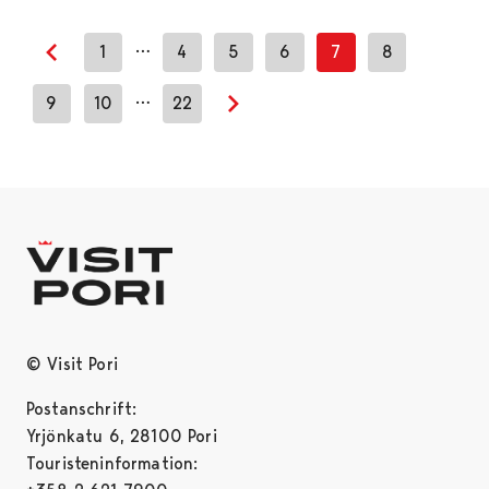
…
1
4
5
6
7
8
Previous page
…
9
10
22
Next page
© Visit Pori
Postanschrift:
Yrjönkatu 6, 28100 Pori
Touristeninformation: