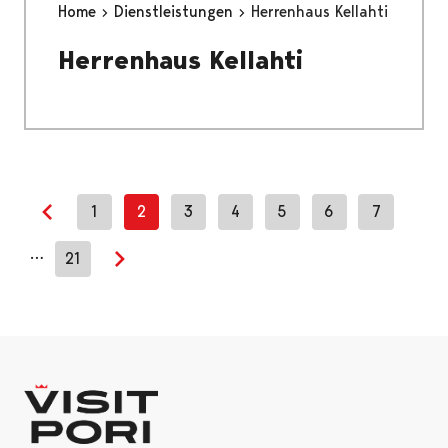
Home
Dienstleistungen
Herrenhaus Kellahti
Herrenhaus Kellahti
1
2
3
4
5
6
7
Previous page
…
21
Next page