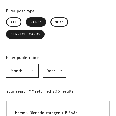
Filter post type
ALL
PAGES
, SELECTED
NEWS
SERVICE CARDS
, SELECTED
Filter publish time
Month, selection submits the form
Year, selection submits the form
Your search " " returned 205 results
Home
Dienstleistungen
Blåbär