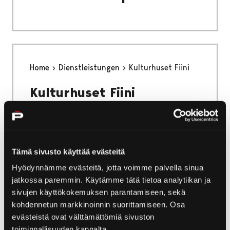
Home
Dienstleistungen
Kulturhuset Fiini
Kulturhuset Fiini
Tämä sivusto käyttää evästeitä
Home
Dienstleistungen
Restaurant Päre
Hyödynnämme evästeitä, jotta voimme palvella sinua
jatkossa paremmin. Käytämme tätä tietoa analytiikan ja
Restaurant Päre
sivujen käyttökokemuksen parantamiseen, sekä
kohdennetun markkinoinnin suorittamiseen. Osa
evästeistä ovat välttämättömiä sivuston
toiminnallisuuden kannalta.