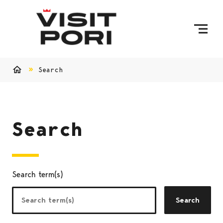
Skip to content
Search
Home
Search
Search term(s)
Search