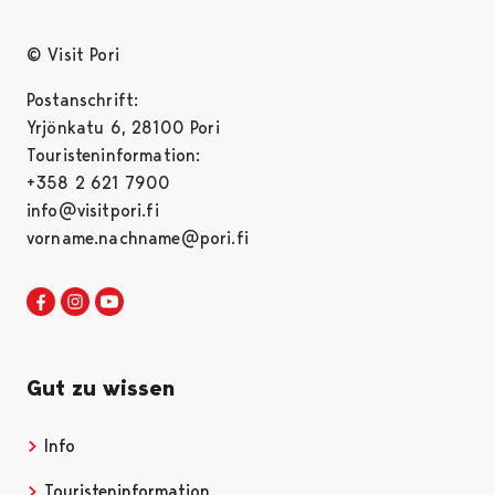
© Visit Pori
Postanschrift:
Yrjönkatu 6, 28100 Pori
Touristeninformation:
+358 2 621 7900
info@visitpori.fi
vorname.nachname@pori.fi
Visit Pori in Facebook
Opens in a new tab
Visit Pori in Instagram
Opens in a new tab
Visit Pori in Youtube
Opens in a new tab
Gut zu wissen
Info
Opens in a new tab
Touristeninformation
Opens in a new tab