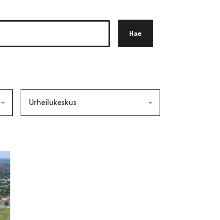
Hae
akkeen
alinta lähettää lomakkeen
Avainsana, valinta lähettää lomakkeen