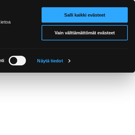
Salli kaikki evästeet
Verkkokauppa
Hae sivustolta
ietoa
Vain välttämättömät evästeet
Retket ja
Järjestä
opastukset
tapahtuma
ti
Näytä tiedot