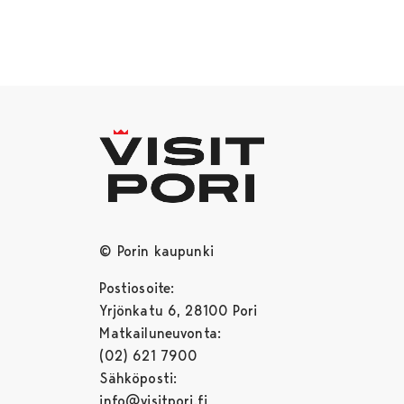
© Porin kaupunki
Postiosoite:
Yrjönkatu 6, 28100 Pori
Matkailuneuvonta:
(02) 621 7900
Sähköposti:
info@visitpori.fi