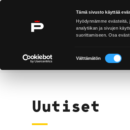
Ohita sisältö
Tämä sivusto käyttää eväs
Hyödynnämme evästeitä, jo
analytiikan ja sivujen kä
suorittamiseen. Osa eväste
Yyteri
Kirjurinluoto
Näe 
ko
Suostumuksen
Välttämätön
valinta
Uutiset
Etusivu
Uutiset