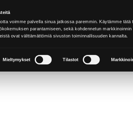
teitä
Suomeksi
tta voimme palvella sinua jatkossa paremmin. Käytämme tätä t
yttökokemuksen parantamiseen, sekä kohdennetun markkinoinnin
istä ovat välttämättömiä sivuston toiminnallisuuden kannalta.
ja
Majoitu ja
Luonto ja
e
nauti
retkeily
Mieltymykset
Tilastot
Markkinoin