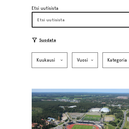
Etsi uutisista
Suodata
Kuukausi, valinta lähettää lomakkeen
Vuosi, valinta lähettää lom
Kategoria, v