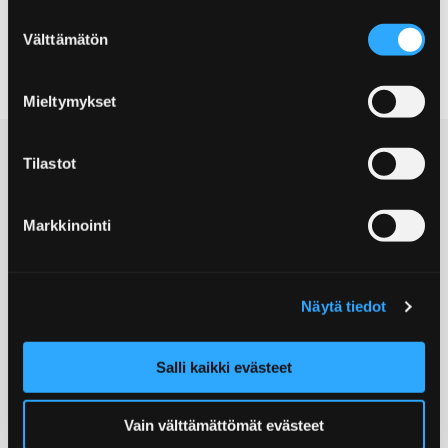
Suostumuksen
Välttämätön
valinta
Mieltymykset
Tilastot
Markkinointi
© Porin kaupunki
Näytä tiedot
Postiosoite:
Yrjönkatu 6, 28100 Pori
Salli kaikki evästeet
Matkailuneuvonta:
(02) 621 7900
Sähköposti:
Vain välttämättömät evästeet
info@visitpori.fi