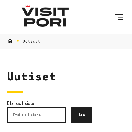
Ohita sisältö
Uutiset
Etusivu
Uutiset
Etsi uutisista
Hae