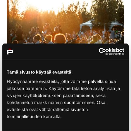
Pori ja sen tapahtumat kutsuvat kesän
Tämä sivusto käyttää evästeitä
viettoon
Hyödynnämme evästeitä, jotta voimme palvella sinua
jatkossa paremmin. Käytämme tätä tietoa analytiikan ja
20.5.2026
sivujen käyttökokemuksen parantamiseen, sekä
Porissa lomaillessa ei tarvitse tinkiä tapahtumista:
kohdennetun markkinoinnin suorittamiseen. Osa
evästeistä ovat välttämättömiä sivuston
olitpa musiikin ystävä, teatterin harrastaja tai etsit
toiminnallisuuden kannalta.
koko perheen aktiviteetteja, löydät varmasti mieluisaa
tekemistä.…