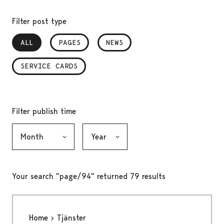
Filter post type
ALL
, SELECTED
PAGES
NEWS
SERVICE CARDS
Filter publish time
Month, selection submits the form
Year, selection submits the form
Your search "page/94" returned 79 results
Home
Tjänster