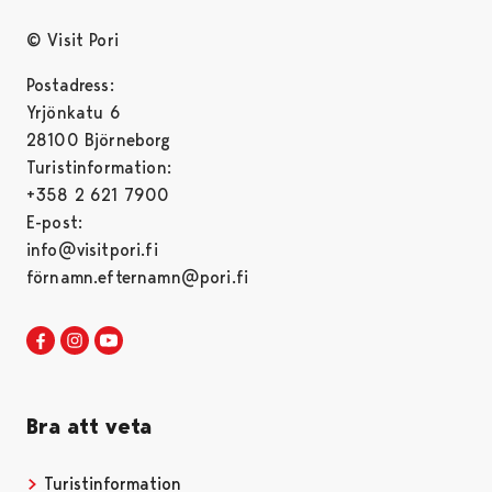
© Visit Pori
Postadress:
Yrjönkatu 6
28100 Björneborg
Turistinformation:
+358 2 621 7900
E-post:
info@visitpori.fi
förnamn.efternamn@pori.fi
Visit Pori in Facebook
Opens in a new tab
Visit Pori in Instagram
Opens in a new tab
Visit Pori in Youtube
Opens in a new tab
Bra att veta
Turistinformation
Opens in a new tab