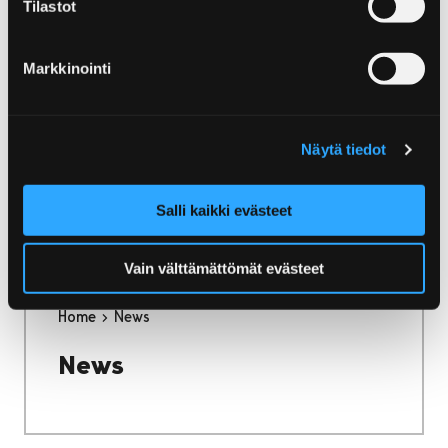
Tilastot
Markkinointi
Home
Bo och njut
Caféer och tehus
Caféer och tehus
Näytä tiedot
Vad sägs om ett härligt bakverk eller en
utsökt godbit med färskt kaffe eller te?
Salli kaikki evästeet
Vain välttämättömät evästeet
Home
News
News