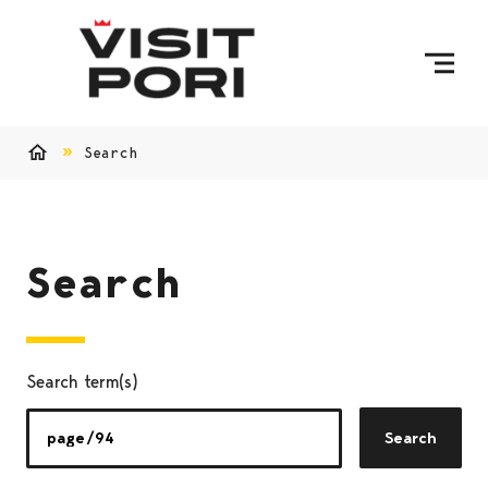
Skip to content
Search
Home
Search
Search term(s)
Search