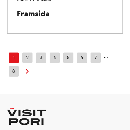
Framsida
…
1
2
3
4
5
6
7
8
Next page