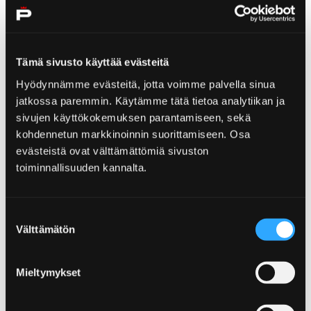
Visit Yyteri
Tämä sivusto käyttää evästeitä
Hyödynnämme evästeitä, jotta voimme palvella sinua
jatkossa paremmin. Käytämme tätä tietoa analytiikan ja
Home
Partners
Bo och Njut
sivujen käyttökokemuksen parantamiseen, sekä
Bo och Njut
kohdennetun markkinoinnin suorittamiseen. Osa
evästeistä ovat välttämättömiä sivuston
toiminnallisuuden kannalta.
Suostumuksen
Välttämätön
valinta
Home
Partners
Se och upplev
Se och upplev
Mieltymykset