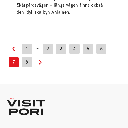
Skärgårdsvägen – längs vägen finns också
den idylliska byn Ahlainen.
…
1
2
3
4
5
6
Previous page
7
8
Next page