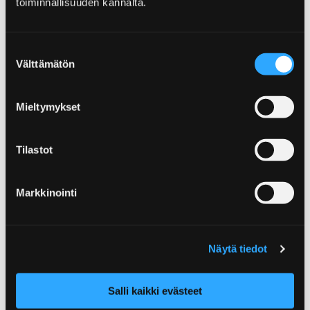
toiminnallisuuden kannalta.
Trafikparken Vinkkari
Suostumuksen
I trafikparken kör man trampbil och cykel och
Välttämätön
valinta
lär sig samtidigt som man leker trafikregler.
Mieltymykset
Tilastot
Home
Yyteri
Natur och utflykter i Yyteri
Bottenhavets nationalpark
Markkinointi
Bottenhavets
nationalpark
Näytä tiedot
Bottenhavets nationalpark, som sträcker sig
från Kustavi till Merikarvia, bjuder dig på
Salli kaikki evästeet
äventyr bland böljor och stränder.