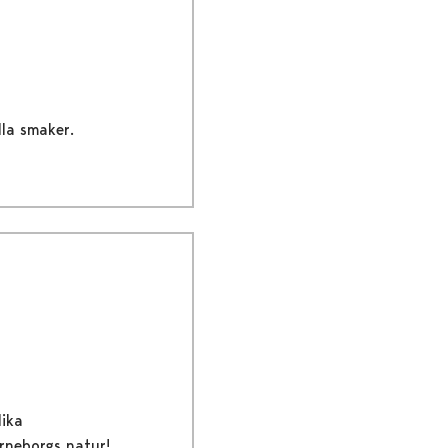
lla smaker.
lika
örneborgs natur!