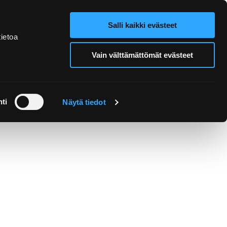
Salli kaikki evästeet
Webbutik
Search from site
ietoa
Vain välttämättömät evästeet
Utflykter och guidning
ti
Näytä tiedot