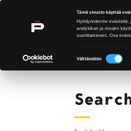
Skip to content
Tämä sivusto käyttää eväs
Hyödynnämme evästeitä, jo
analytiikan ja sivujen kä
suorittamiseen. Osa eväste
Yyteri
Kirjurinluoto
Se oc
Suostumuksen
Search
Välttämätön
valinta
Home
Searc