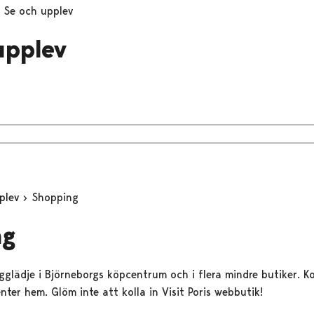
Se och upplev
upplev
plev
Shopping
ng
gglädje i Björneborgs köpcentrum och i flera mindre butiker. 
ter hem. Glöm inte att kolla in Visit Poris webbutik!