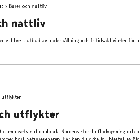
ut
Barer och nattliv
ch nattliv
r ett brett utbud av underhållning och fritidsaktiviteter för a
 utflykter
ch utflykter
 Bottenhavets nationalpark, Nordens största flodmynning och o
ämmer bort naturresenären. Här kan du dyka in i hjärtat av Bj