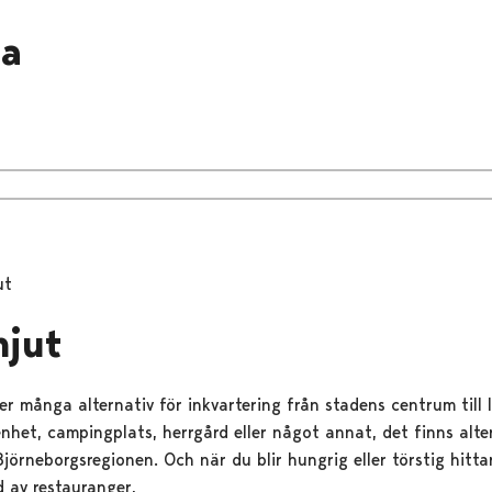
da
ut
njut
er många alternativ för inkvartering från stadens centrum till 
enhet, campingplats, herrgård eller något annat, det finns alter
jörneborgsregionen. Och när du blir hungrig eller törstig hitta
 av restauranger,