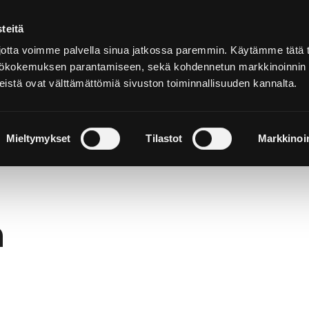
teitä
På
svenska
tta voimme palvella sinua jatkossa paremmin. Käytämme tätä t
yttökokemuksen parantamiseen, sekä kohdennetun markkinoinnin
istä ovat välttämättömiä sivuston toiminnallisuuden kannalta.
h upplev
Bo och njut
Natur och utflykter
Mieltymykset
Tilastot
Markkinoin
h