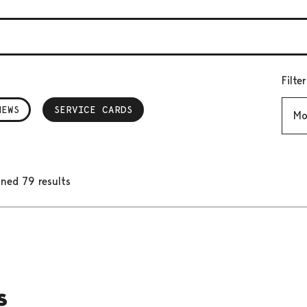
Filte
Mont
NEWS
SERVICE CARDS
, SELECTED
ned 79 results
s