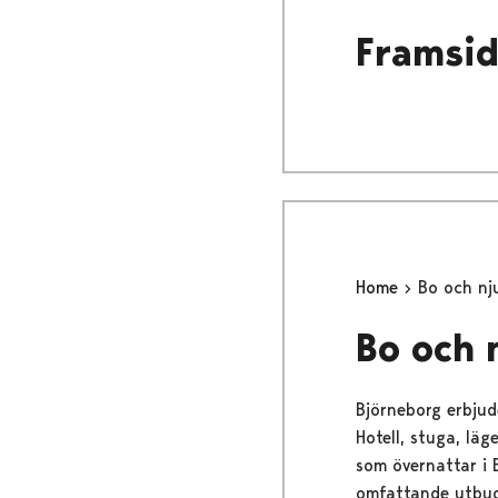
Framsi
Home
Bo och nj
Bo och 
Björneborg erbjud
Hotell, stuga, läg
som övernattar i B
omfattande utbud