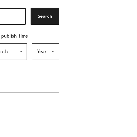
Search
r publish time
h, selection submits the form
Year, selection submits the form