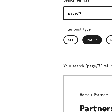
Search term(s)
Filter post type
ALL
PAGES
, SELECTED
Your search "page/7" retur
Home
Partners
Partner