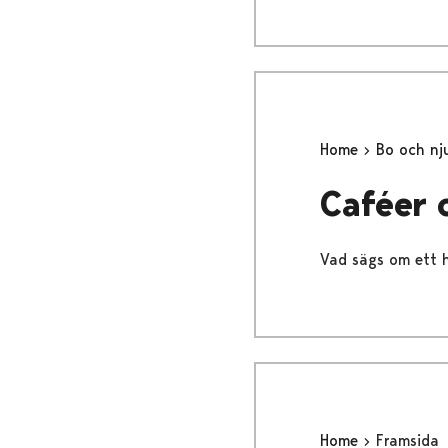
Home
Bo och nj
Caféer 
Vad sägs om ett h
Home
Framsida