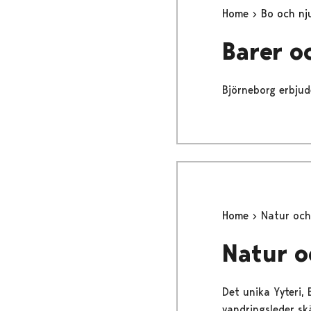
Home
Bo och nj
Barer o
Björneborg erbjude
Home
Natur och
Natur o
Det unika Yyteri,
vandringsleder sk