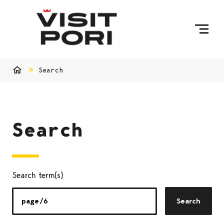
Skip to content
Search
Home
Search
Search term(s)
Search