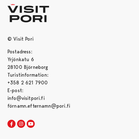
© Visit Pori
Postadress:
Yrjönkatu 6
28100 Björneborg
Turistinformation:
+358 2 621 7900
E-post:
info@visitpori.fi
förnamn.efternamn@pori.fi
Visit Pori in Facebook
Opens in a new tab
Visit Pori in Instagram
Opens in a new tab
Visit Pori in Youtube
Opens in a new tab