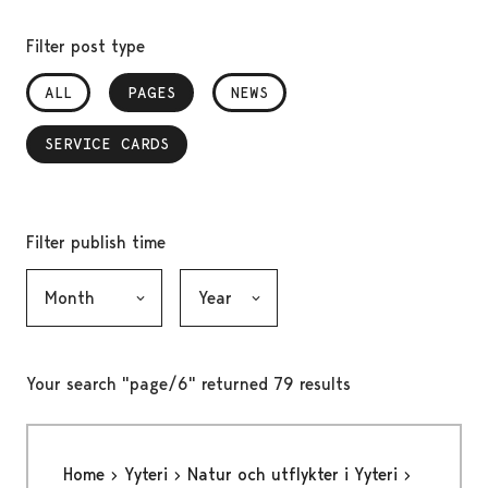
Filter post type
ALL
PAGES
, SELECTED
NEWS
SERVICE CARDS
, SELECTED
Filter publish time
Month, selection submits the form
Year, selection submits the form
Your search "page/6" returned 79 results
Home
Yyteri
Natur och utflykter i Yyteri