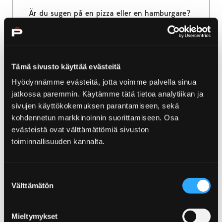
Är du sugen på en pizza eller en hamburgare?
Eller kanske vill du äta middag i ett vackert
havslandskap? Alla hittar sin favoritmat i
Yyteri!
Tämä sivusto käyttää evästeitä
Hyödynnämme evästeitä, jotta voimme palvella sinua
jatkossa paremmin. Käytämme tätä tietoa analytiikan ja
sivujen käyttökokemuksen parantamiseen, sekä
Home
Utflykter och guidning
kohdennetun markkinoinnin suorittamiseen. Osa
Utflykter och guidning
evästeistä ovat välttämättömiä sivuston
toiminnallisuuden kannalta.
Åk på utflykt till Björneborg, älvens och
havets stad, ta en titt i stadens historia, kliv
Suostumuksen
in i konstens och arkitekturens värld,
Välttämätön
valinta
fascineras av älven och skärgården i
Bottenhavets nationalpark. Det finns
Mieltymykset
aktiviteter för både kulturvänner, aktiva