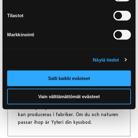
naturvänner och dem som söker upplevelser.
Tilastot
Markkinointi
Home
Yyteri
Natur och utflykter i Yyteri
Natur och utflykter i
Näytä tiedot
Yyteri
Salli kaikki evästeet
Den orörda naturens flora och fauna får ditt
hjärta att slå snabbare. Skattkartor leder dig
Vain välttämättömät evästeet
till skyddade områden och dina
ansträngningar belönas med minnen som inte
kan produceras i fabriker. Om du och naturen
passar ihop är Yyteri din kyssbod.