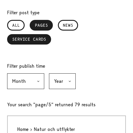
Filter post type
ALL
PAGES
, SELECTED
NEWS
SERVICE CARDS
, SELECTED
Filter publish time
Month, selection submits the form
Year, selection submits the form
Your search "page/5" returned 79 results
Home
Natur och utflykter