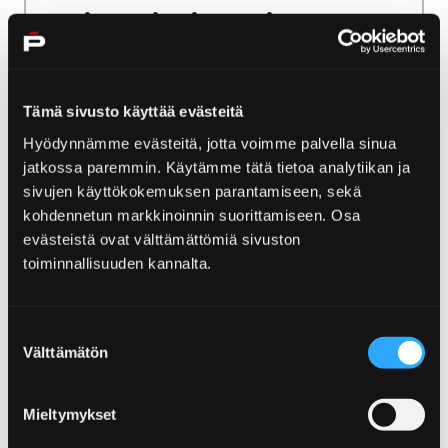
Etikett i friluftslivet
I naturen är du en hedersgäst. Tack för att ni
håller er till etiketten i friluftslivet så att våra
Tämä sivusto käyttää evästeitä
värdefulla naturområden bevaras för
Hyödynnämme evästeitä, jotta voimme palvella sinua
framtiden!
jatkossa paremmin. Käytämme tätä tietoa analytiikan ja
sivujen käyttökokemuksen parantamiseen, sekä
kohdennetun markkinoinnin suorittamiseen. Osa
evästeistä ovat välttämättömiä sivuston
toiminnallisuuden kannalta.
Home
Se och upplev
För barnfamiljer
För barnfamiljer
Suostumuksen
Välttämätön
valinta
I Björneborg blir det inte tråkigt för barnen.
Förutom de säkra favoritdestinationerna,
Ytterö och Skrivarholmen, erbjuder staden
Mieltymykset
konst och olika aktiviteter för barn. Här är