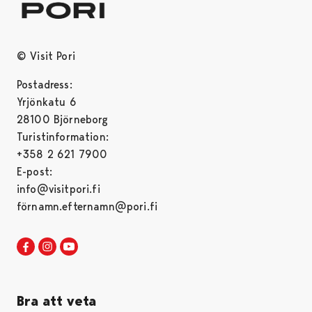
© Visit Pori
Postadress:
Yrjönkatu 6
28100 Björneborg
Turistinformation:
+358 2 621 7900
E-post:
info@visitpori.fi
förnamn.efternamn@pori.fi
Visit Pori in Facebook
Opens in a new tab
Visit Pori in Instagram
Opens in a new tab
Visit Pori in Youtube
Opens in a new tab
Bra att veta