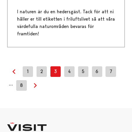
I naturen är du en hedersgäst. Tack för att ni
håller er till etiketten i friluftslivet så att våra
värdefulla naturområden bevaras för
framtiden!
1
2
3
4
5
6
7
Previous page
…
8
Next page