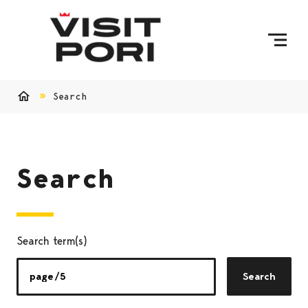
Skip to content
Search
Home
Search
Search term(s)
Search