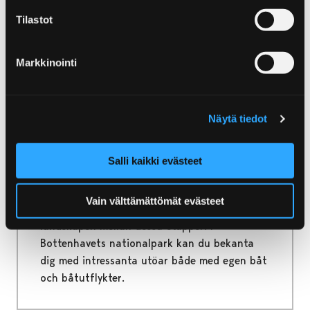
några tips för en lyckad familjeresa!
Tilastot
Markkinointi
Home
Yyteri
Yyteri
Näytä tiedot
Yyteri är den mest magnifika sandstranden i
Salli kaikki evästeet
Norden. Samtidigt är det mycket mer än så,
eftersom Reposaari, Kallo och Ahlainen får
Vain välttämättömät evästeet
plats under namnet – och de pittoreska
landskapen mellan dessa etapper. I
Bottenhavets nationalpark kan du bekanta
dig med intressanta utöar både med egen båt
och båtutflykter.