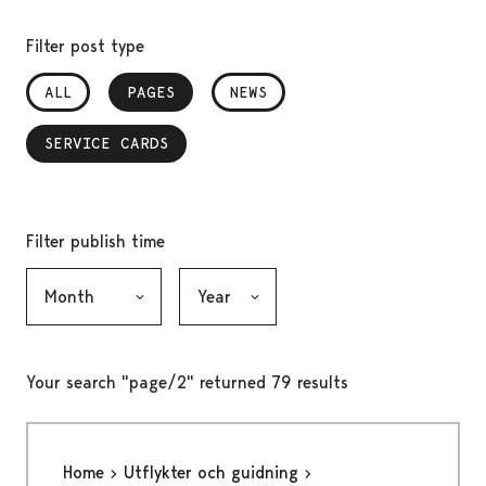
Filter post type
ALL
PAGES
, SELECTED
NEWS
SERVICE CARDS
, SELECTED
Filter publish time
Month, selection submits the form
Year, selection submits the form
Your search "page/2" returned 79 results
Home
Utflykter och guidning