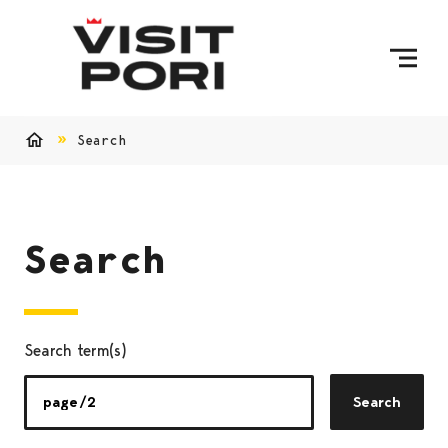
Skip to content
Search
Home
Search
Search term(s)
Search