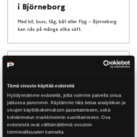
i Björneborg
Med bil, buss, tåg, båt eller flyg — Björneborg
kan nås på många olika sätt.
Home
Yyteri
Natur och utflykter i Yyteri
Cykling i Yyteri
Cykling i Yyteri
Tämä sivusto käyttää evästeitä
Hyödynnämme evästeitä, jotta voimme palvella sinua
Yyter är en utmärkt plats för cykling. Rundan
jatkossa paremmin. Käytämme tätä tietoa analytiikan ja
Karhuluodo är en terrängcykelled i Yyteri. Det
sivujen käyttökokemuksen parantamiseen, sekä
kohdennetun markkinoinnin suorittamiseen. Osa
är också möjligt att cykla på rundan
evästeistä ovat välttämättömiä sivuston
Munakari.
toiminnallisuuden kannalta.