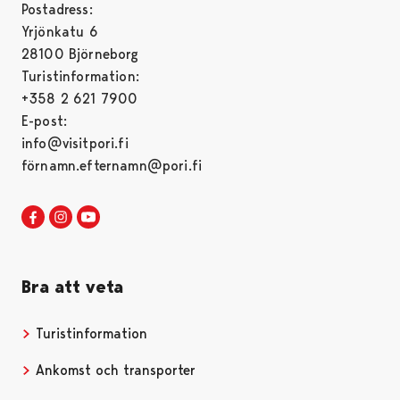
Postadress:
Yrjönkatu 6
28100 Björneborg
Turistinformation:
+358 2 621 7900
E-post:
info@visitpori.fi
förnamn.efternamn@pori.fi
Visit Pori in Facebook
Opens in a new tab
Visit Pori in Instagram
Opens in a new tab
Visit Pori in Youtube
Opens in a new tab
Bra att veta
Turistinformation
Opens in a new tab
Ankomst och transporter