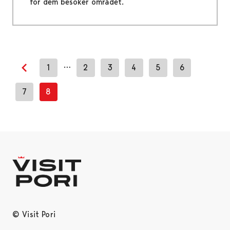
för dem besöker området.
…
1
2
3
4
5
6
Previous page
7
8
© Visit Pori