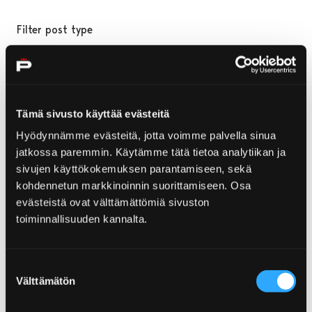
Filter post type
ALL
PAGES
NEWS
SERVICE CARDS
, SELECTED
Tämä sivusto käyttää evästeitä
Hyödynnämme evästeitä, jotta voimme palvella sinua
jatkossa paremmin. Käytämme tätä tietoa analytiikan ja
Filter publish time
sivujen käyttökokemuksen parantamiseen, sekä
Month, selection submits the form
Year, selection submits the form
kohdennetun markkinoinnin suorittamiseen. Osa
evästeistä ovat välttämättömiä sivuston
toiminnallisuuden kannalta.
Your search "page/45" returned 0 results
Suostumuksen
No results
Välttämätön
valinta