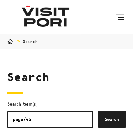
Skip to content
Search
Home
Search
Search term(s)
Search