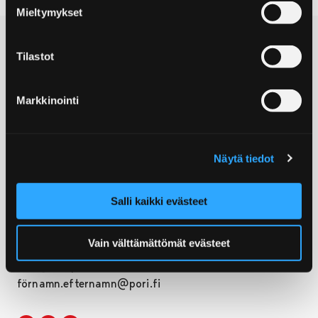
Mieltymykset
Tilastot
Markkinointi
© Visit Pori
Näytä tiedot
Postadress:
Yrjönkatu 6
28100 Björneborg
Salli kaikki evästeet
Turistinformation:
+358 2 621 7900
Vain välttämättömät evästeet
E-post:
info@visitpori.fi
förnamn.efternamn@pori.fi