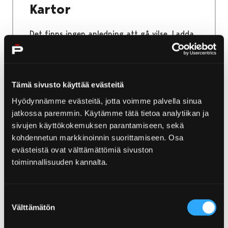
Kartor
Det finns ingen anledning att gå vilse. Ladda
ned en karta i förväg och kolla var du hittar
parkeringsplatser, cykelvägar och naturstigar.
Kartor kan också erhållas från vår
turistinformationstjänst.
Tämä sivusto käyttää evästeitä
Hyödynnämme evästeitä, jotta voimme palvella sinua
jatkossa paremmin. Käytämme tätä tietoa analytiikan ja
sivujen käyttökokemuksen parantamiseen, sekä
kohdennetun markkinoinnin suorittamiseen. Osa
Home
Utflykter och guidning
evästeistä ovat välttämättömiä sivuston
toiminnallisuuden kannalta.
Utflykter och guidning
Åk på utflykt till Björneborg, älvens och
Suostumuksen
havets stad, ta en titt i stadens historia, kliv
Välttämätön
valinta
in i konstens och arkitekturens värld,