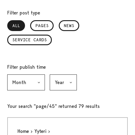
Filter post type
ALL
, SELECTED
PAGES
NEWS
SERVICE CARDS
Filter publish time
Month, selection submits the form
Year, selection submits the form
Your search "page/45" returned 79 results
Home
Yyteri