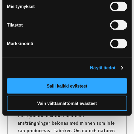
fascineras av älven och skärgården i
Mieltymykset
Bottenhavets nationalpark. Det finns
aktiviteter för både kulturvänner, aktiva
naturvänner och dem som söker upplevelser.
Tilastot
Markkinointi
Home
Yyteri
Natur och utflykter i Yyteri
Näytä tiedot
Natur och utflykter i
Yyteri
Salli kaikki evästeet
Den orörda naturens flora och fauna får ditt
Vain välttämättömät evästeet
hjärta att slå snabbare. Skattkartor leder dig
till skyddade områden och dina
ansträngningar belönas med minnen som inte
kan produceras i fabriker. Om du och naturen