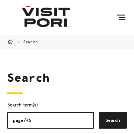
Skip to content
Search
Home
Search
Search term(s)
Search