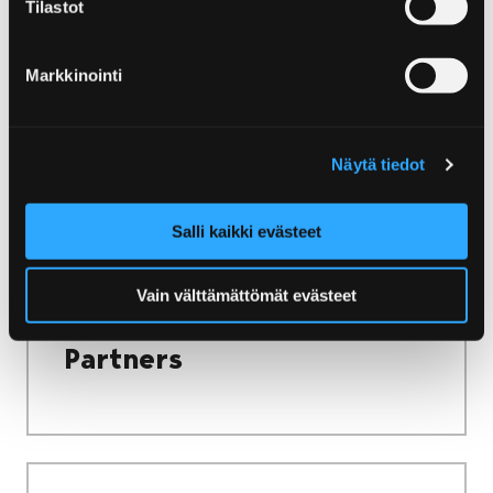
Tilastot
det känns lite för vågat att sova under bar
himmel kan du hitta lämpligt hotellboende
här. Mjuka lakan väntar på dig och dina
Markkinointi
medresenärer. Björneborg erbjuder
hotellboende på bondgårdar, i det historiska
bruksområdet och i hjärtat av stadens
Näytä tiedot
centrum!
Salli kaikki evästeet
Vain välttämättömät evästeet
Home
Partners
Partners