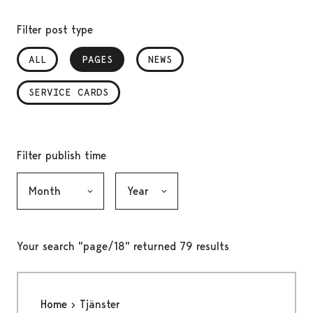
Filter post type
ALL
PAGES
, SELECTED
NEWS
SERVICE CARDS
Filter publish time
Month, selection submits the form
Year, selection submits the form
Your search "page/18" returned 79 results
Home
Tjänster