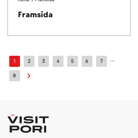
Framsida
…
1
2
3
4
5
6
7
8
Next page