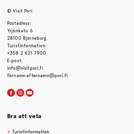
© Visit Pori
Postadress:
Yrjönkatu 6
28100 Björneborg
Turistinformation:
+358 2 621 7900
E-post:
info@visitpori.fi
förnamn.efternamn@pori.fi
Visit Pori in Facebook
Opens in a new tab
Visit Pori in Instagram
Opens in a new tab
Visit Pori in Youtube
Opens in a new tab
Bra att veta
Turistinformation
Opens in a new tab