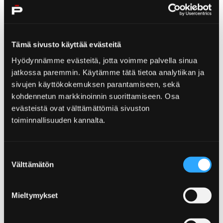
Visit Yyteri
Tämä sivusto käyttää evästeitä
Hyödynnämme evästeitä, jotta voimme palvella sinua
jatkossa paremmin. Käytämme tätä tietoa analytiikan ja
Home
News
sivujen käyttökokemuksen parantamiseen, sekä
News
kohdennetun markkinoinnin suorittamiseen. Osa
evästeistä ovat välttämättömiä sivuston
toiminnallisuuden kannalta.
Suostumuksen
Välttämätön
valinta
Home
Bo och njut
Hotell
Hotell
Mieltymykset
Ska du stanna en längre tid i Björneborg? Om