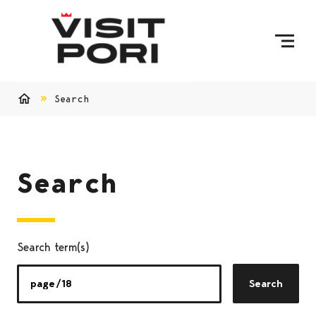
Skip to content
Search
Home
Search
Search term(s)
Search