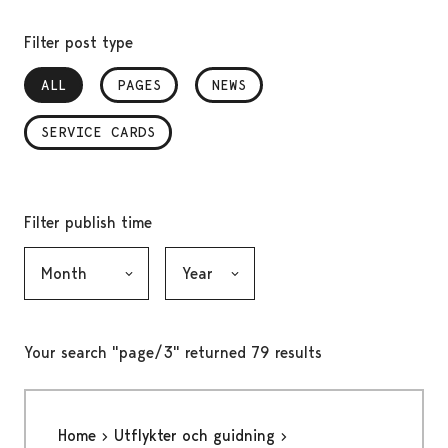
Filter post type
ALL
, SELECTED
PAGES
NEWS
SERVICE CARDS
Filter publish time
Month, selection submits the form
Year, selection submits the form
Your search "page/3" returned 79 results
Home
Utflykter och guidning