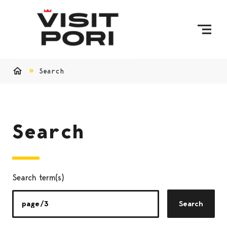
Skip to content
Search
Home
Search
Search term(s)
Search