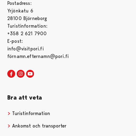
Postadress:
Yrjönkatu 6
28100 Björneborg
Turistinformation:
+358 2 621 7900
E-post:
info@visitpori.fi
förnamn.efternamn@pori.fi
Visit Pori in Facebook
Opens in a new tab
Visit Pori in Instagram
Opens in a new tab
Visit Pori in Youtube
Opens in a new tab
Bra att veta
Turistinformation
Opens in a new tab
Ankomst och transporter