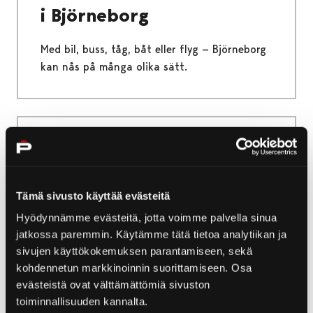
i Björneborg
Med bil, buss, tåg, båt eller flyg — Björneborg
kan nås på många olika sätt.
Home
Yyteri
Natur och utflykter i Yyteri
Cykling i Yyteri
Cykling i Yyteri
Tämä sivusto käyttää evästeitä
Hyödynnämme evästeitä, jotta voimme palvella sinua
Yyter är en utmärkt plats för cykling. Rundan
jatkossa paremmin. Käytämme tätä tietoa analytiikan ja
Karhuluodo är en terrängcykelled i Yyteri. Det
sivujen käyttökokemuksen parantamiseen, sekä
kohdennetun markkinoinnin suorittamiseen. Osa
är också möjligt att cykla på rundan
evästeistä ovat välttämättömiä sivuston
Munakari.
toiminnallisuuden kannalta.