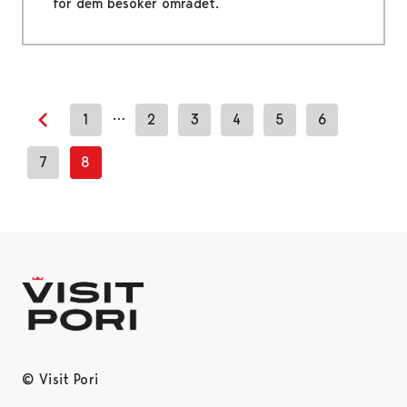
för dem besöker området.
…
1
2
3
4
5
6
Previous page
7
8
© Visit Pori